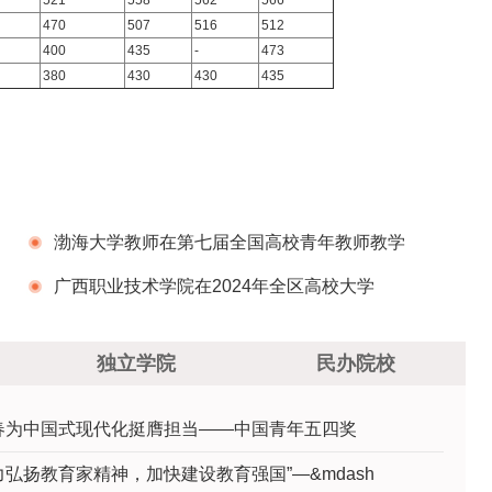
521
558
562
566
470
507
516
512
400
435
-
473
380
430
430
435
渤海大学教师在第七届全国高校青年教师教学
竞赛中荣获理科组全国三等奖
广西职业技术学院在2024年全区高校大学
生“3·25”心理健康教育活动季中喜获佳绩
独立学院
民办院校
春为中国式现代化挺膺担当——中国青年五四奖
力弘扬教育家精神，加快建设教育强国”—&mdash