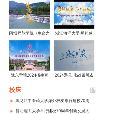
阿坝师范学院《生命之
浙江海洋大学|勇担使
树》
命 奋发图强 为建设特
色鲜明，国内一流的海
洋大学而奋斗！
陇东学院2024招生宣
2024遇见川农|四川农
传片
业大学
校庆
黑龙江中医药大学海外校友举行建校70周
年庆祝活动
昆明理工大学举行建校70周年创新发展大