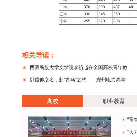
一本
443
445
473
531
二本
378
390
407
481
三本
330
345
360
-
专科
255
270
285
-
相关导读：
西藏民族大学文学院李祈越在全国高校青年教
师教学竞赛决赛中荣获三等奖
以信仰之名，赴“青马”之约——郑州电力高等
专科学校青马班骨干学员参加河南省“青年马克思
高校
职业教育
主义者培养工程”高校培训班
“青
“大