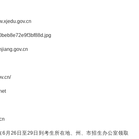
edu.gov.cn
a0beb8e72e9f3bf88d.jpg
ang.gov.cn
.cn/
et
cn
6月26日至29日到考生所在地、州、市招生办公室领取