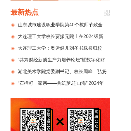
最新热点
山东城市建设职业学院第40个教师节致全
校教师和家属的一封信
大连理工大学校长贾振元院士在2024级新
生开学典礼上的致辞
大连理工大学：奥运健儿刘圣书载誉归校
“共筹财经新质生产力培养论坛”暨数字化财
税行业产教融合共同体2024年半年度总结计划
湖北美术学院党委副书记、校长周峰：弘扬
发布会在京成功举办
新时代教育家精神 锻造新百年湖美良师
“石榴籽一家亲——共筑梦.连山海” 2024年
那曲市小学生赴辽宁社会实践活动圆满结束