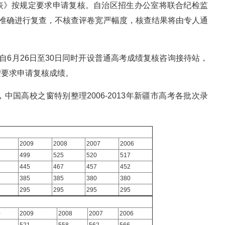
申请表》按规定要求申请复核。自治区招生办公室将联合纪检监
否准确进行复查，不核查评卷宽严幅度，核查结果将由专人通
自6月26日至30日同时开设普通高考成绩复核咨询接待站，
按要求申请复核成绩。
国高校之窗特别整理2006-2013年新疆市高考各批次录
2009
2008
2007
2006
499
525
520
517
445
467
457
452
385
385
380
380
295
295
295
295
0
2009
2008
2007
2006