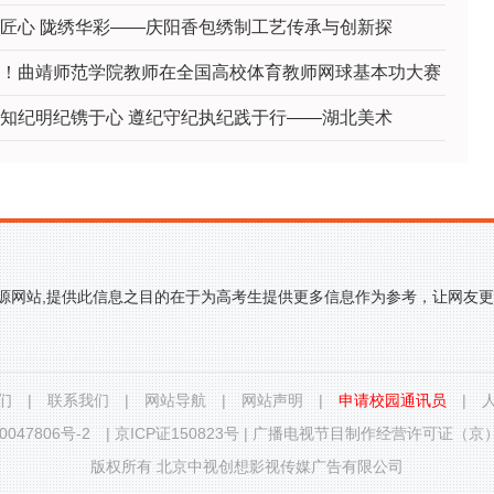
匠心 陇绣华彩——庆阳香包绣制工艺传承与创新探
！曲靖师范学院教师在全国高校体育教师网球基本功大赛
知纪明纪镌于心 遵纪守纪执纪践于行——湖北美术
来源网站,提供此信息之目的在于为高考生提供更多信息作为参考，让网友
们
|
联系我们
|
网站导航
|
网站声明
|
申请校园通讯员
|
0047806号-2
|
京ICP证150823号
|
广播电视节目制作经营许可证（京）字
版权所有 北京中视创想影视传媒广告有限公司