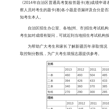
《2014年自治区普通高考复核答题卡(卷)成绩
察人员对考生的题卡(卷)各小题是否漏评及合分是
知考生本人。
自治区招生办公室、各地(州、市)招生考试机构
考生如对成绩有疑问，可就近到当地招生考试机构
为帮助广大考生和家长了解新疆历年录取情况，中
取控制分数线，为广大考生填报志愿提供参考。
文科
2013
2012
2011
2010
一本
460
493
504
485
二本
394
426
433
433
三本
340
360
370
385
专科
270
290
300
285
理科
2013
2012
2011
201