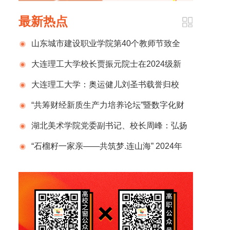
最新热点
山东城市建设职业学院第40个教师节致全
校教师和家属的一封信
大连理工大学校长贾振元院士在2024级新
生开学典礼上的致辞
大连理工大学：奥运健儿刘圣书载誉归校
“共筹财经新质生产力培养论坛”暨数字化财
税行业产教融合共同体2024年半年度总结计划
湖北美术学院党委副书记、校长周峰：弘扬
发布会在京成功举办
新时代教育家精神 锻造新百年湖美良师
“石榴籽一家亲——共筑梦.连山海” 2024年
那曲市小学生赴辽宁社会实践活动圆满结束