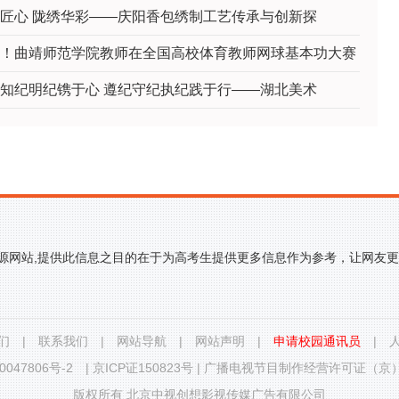
匠心 陇绣华彩——庆阳香包绣制工艺传承与创新探
！曲靖师范学院教师在全国高校体育教师网球基本功大赛
知纪明纪镌于心 遵纪守纪执纪践于行——湖北美术
来源网站,提供此信息之目的在于为高考生提供更多信息作为参考，让网友
们
|
联系我们
|
网站导航
|
网站声明
|
申请校园通讯员
|
0047806号-2
|
京ICP证150823号
|
广播电视节目制作经营许可证（京）字
版权所有 北京中视创想影视传媒广告有限公司