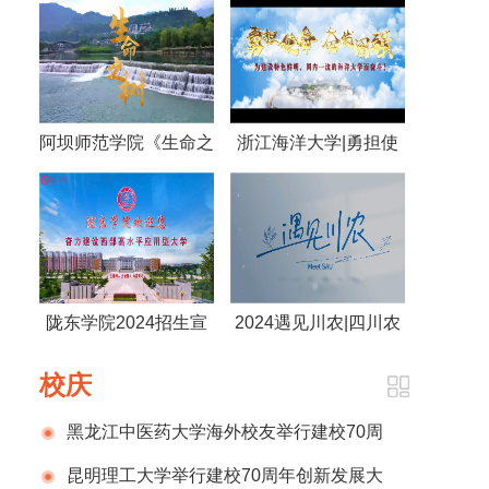
阿坝师范学院《生命之
浙江海洋大学|勇担使
树》
命 奋发图强 为建设特
色鲜明，国内一流的海
洋大学而奋斗！
陇东学院2024招生宣
2024遇见川农|四川农
传片
业大学
校庆
黑龙江中医药大学海外校友举行建校70周
年庆祝活动
昆明理工大学举行建校70周年创新发展大