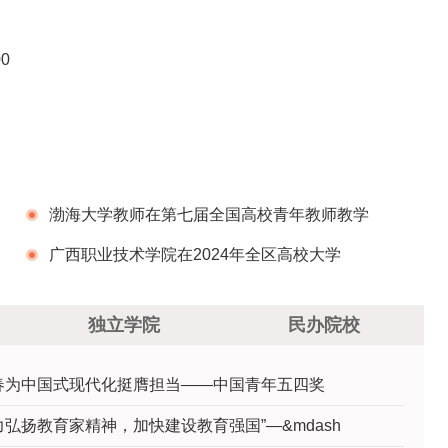
0
渤海大学教师在第七届全国高校青年教师教学
竞赛中荣获理科组全国三等奖
广西职业技术学院在2024年全区高校大学
生“3·25”心理健康教育活动季中喜获佳绩
独立学院
民办院校
春为中国式现代化挺膺担当——中国青年五四奖
力弘扬教育家精神，加快建设教育强国”—&mdash