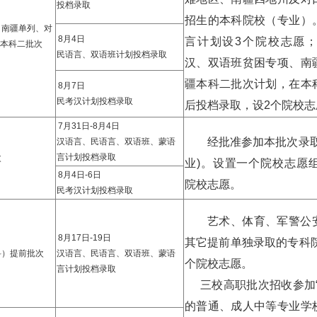
投档录取
招生的本科院校（专业）
、南疆单列、对
8月4日
言计划设3个院校志愿
本科二批次
民语言、双语班计划投档录取
汉、双语班贫困专项、南
疆本科二批次计划，在本
8月7日
民考汉计划投档录取
后投档录取，设2个院校志
7月31日-8月4日
经批准参加本批次录取
汉语言、民语言、双语班、蒙语
言计划投档录取
次
业)。设置一个院校志愿组
8月4日-6日
院校志愿。
民考汉计划投档录取
艺术、体育、军警公
8月17日-19日
其它提前单独录取的专科院
科）提前批次
汉语言、民语言、双语班、蒙语
个院校志愿。
言计划投档录取
三校高职批次招收参加“
的普通、成人中等专业学