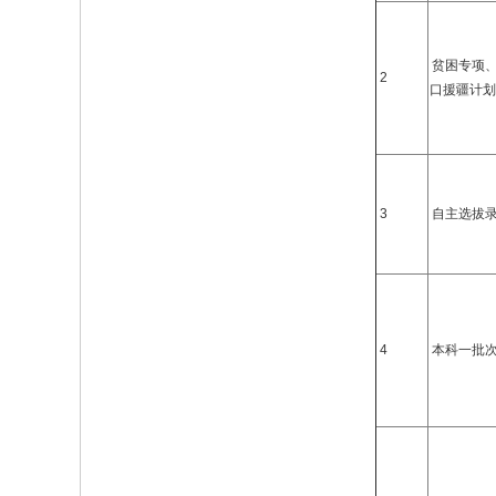
贫困专项
2
口援疆计划
3
自主选拔
4
本科一批