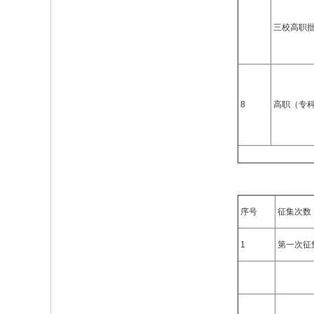
三校高职
8
高职（专
序号
征集次数
1
第一次征