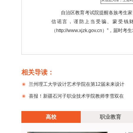
关信息为准，上述
自治区教育考试院提醒各族考生家
信谣言，谨防上当受骗、蒙受钱
（http://www.xjzk.gov.c
相关导读：
兰州理工大学设计艺术学院在第12届未来设计
师全国高校数字艺术设计大赛中获奖再创新高
喜报！新疆石河子职业技术学院教师李雪双在
第七届全国高校青年教师教学竞赛决赛中获三等
高校
职业教育
奖