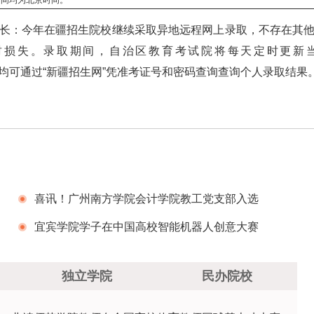
时间均为北京时间。
长：今年在疆招生院校继续采取异地远程网上录取，不存在其
财损失。录取期间，自治区教育考试院将每天定时更新当
n）”，届时考生均可通过“新疆招生网”凭准考证号和密码查询查询个人录取结果
喜讯！广州南方学院会计学院教工党支部入选
全国高校“双带头人”教师党支部书记“强国行”专项
宜宾学院学子在中国高校智能机器人创意大赛
行动团队
全国总决赛中荣获一等奖
独立学院
民办院校