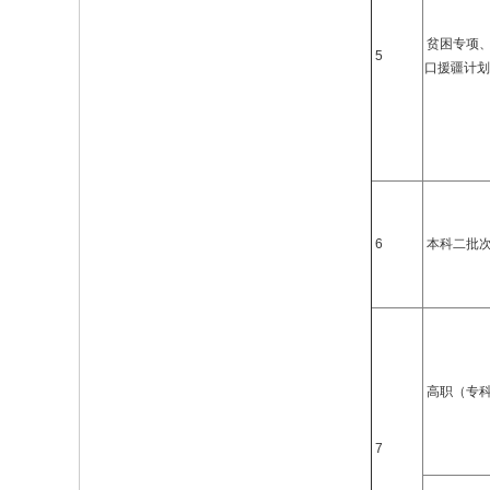
贫困专项
5
口援疆计划
6
本科二批
高职（专
7