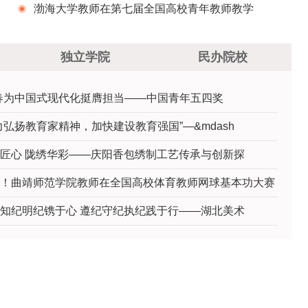
省高校学习贯彻党的二十届三中全会精神省级示
渤海大学教师在第七届全国高校青年教师教学
范宣讲报告会
竞赛中荣获理科组全国三等奖
独立学院
民办院校
春为中国式现代化挺膺担当——中国青年五四奖
力弘扬教育家精神，加快建设教育强国”—&mdash
匠心 陇绣华彩——庆阳香包绣制工艺传承与创新探
！曲靖师范学院教师在全国高校体育教师网球基本功大赛
知纪明纪镌于心 遵纪守纪执纪践于行——湖北美术