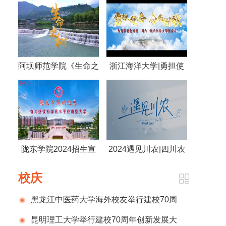
阿坝师范学院《生命之
浙江海洋大学|勇担使
树》
命 奋发图强 为建设特
色鲜明，国内一流的海
洋大学而奋斗！
陇东学院2024招生宣
2024遇见川农|四川农
传片
业大学
校庆
黑龙江中医药大学海外校友举行建校70周
年庆祝活动
昆明理工大学举行建校70周年创新发展大