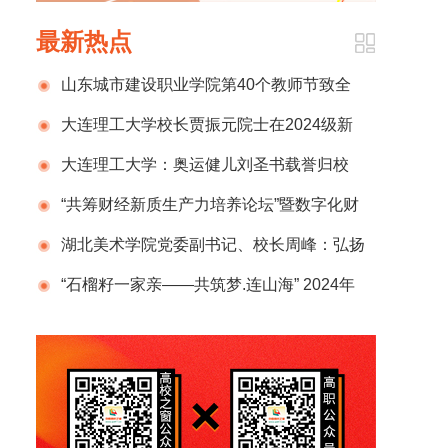
最新热点
山东城市建设职业学院第40个教师节致全
校教师和家属的一封信
大连理工大学校长贾振元院士在2024级新
生开学典礼上的致辞
大连理工大学：奥运健儿刘圣书载誉归校
“共筹财经新质生产力培养论坛”暨数字化财
税行业产教融合共同体2024年半年度总结计划
湖北美术学院党委副书记、校长周峰：弘扬
发布会在京成功举办
新时代教育家精神 锻造新百年湖美良师
“石榴籽一家亲——共筑梦.连山海” 2024年
那曲市小学生赴辽宁社会实践活动圆满结束