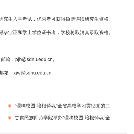
研究生入学考试，优秀者可获得硕博连读研究生资格。
得毕业证和学士学位证书者，学校将取消其录取资格。
：pjb@sdnu.edu.cn。
：xjw@sdnu.edu.cn。
“理响校园·培根铸魂”全省高校学习贯彻党的二
十届三中全会精神省级示范宣讲报告会在陇东学
甘肃民族师范学院举办“理响校园·培根铸魂”全
院举行
省高校学习贯彻党的二十届三中全会精神省级示