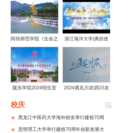
阿坝师范学院《生命之
浙江海洋大学|勇担使
树》
命 奋发图强 为建设特
色鲜明，国内一流的海
洋大学而奋斗！
陇东学院2024招生宣
2024遇见川农|四川农
传片
业大学
校庆
黑龙江中医药大学海外校友举行建校70周
年庆祝活动
昆明理工大学举行建校70周年创新发展大