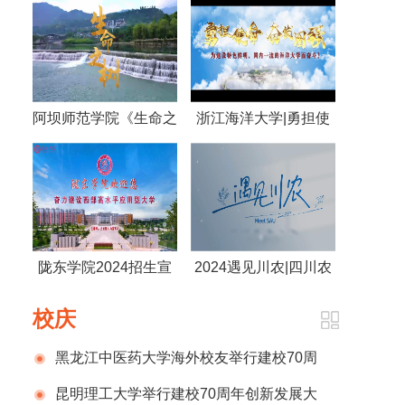
阿坝师范学院《生命之
浙江海洋大学|勇担使
树》
命 奋发图强 为建设特
色鲜明，国内一流的海
洋大学而奋斗！
陇东学院2024招生宣
2024遇见川农|四川农
传片
业大学
校庆
黑龙江中医药大学海外校友举行建校70周
年庆祝活动
昆明理工大学举行建校70周年创新发展大