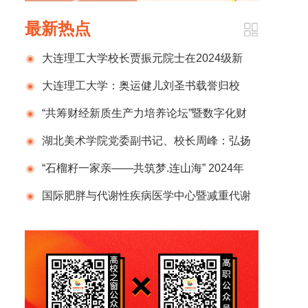
最新热点
大连理工大学校长贾振元院士在2024级新
生开学典礼上的致辞
大连理工大学：奥运健儿刘圣书载誉归校
“共筹财经新质生产力培养论坛”暨数字化财
税行业产教融合共同体2024年半年度总结计划
湖北美术学院党委副书记、校长周峰：弘扬
发布会在京成功举办
新时代教育家精神 锻造新百年湖美良师
“石榴籽一家亲——共筑梦.连山海” 2024年
那曲市小学生赴辽宁社会实践活动圆满结束
国际肥胖与代谢性疾病医学中心暨减重代谢
外科国家级示范单位正式揭牌，开启肥胖管理
新征程