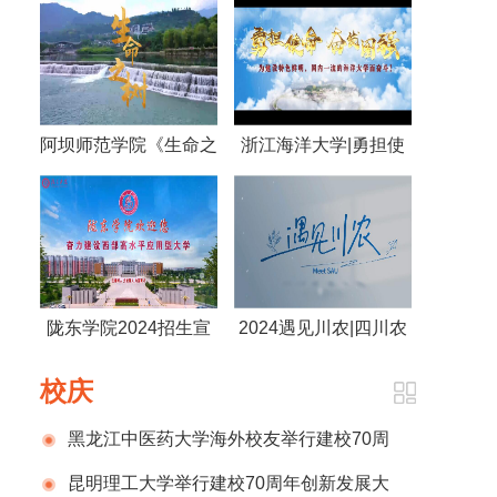
阿坝师范学院《生命之
浙江海洋大学|勇担使
树》
命 奋发图强 为建设特
色鲜明，国内一流的海
洋大学而奋斗！
陇东学院2024招生宣
2024遇见川农|四川农
传片
业大学
校庆
黑龙江中医药大学海外校友举行建校70周
年庆祝活动
昆明理工大学举行建校70周年创新发展大