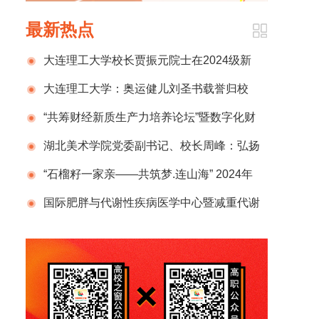
最新热点
大连理工大学校长贾振元院士在2024级新
生开学典礼上的致辞
大连理工大学：奥运健儿刘圣书载誉归校
“共筹财经新质生产力培养论坛”暨数字化财
税行业产教融合共同体2024年半年度总结计划
湖北美术学院党委副书记、校长周峰：弘扬
发布会在京成功举办
新时代教育家精神 锻造新百年湖美良师
“石榴籽一家亲——共筑梦.连山海” 2024年
那曲市小学生赴辽宁社会实践活动圆满结束
国际肥胖与代谢性疾病医学中心暨减重代谢
外科国家级示范单位正式揭牌，开启肥胖管理
新征程