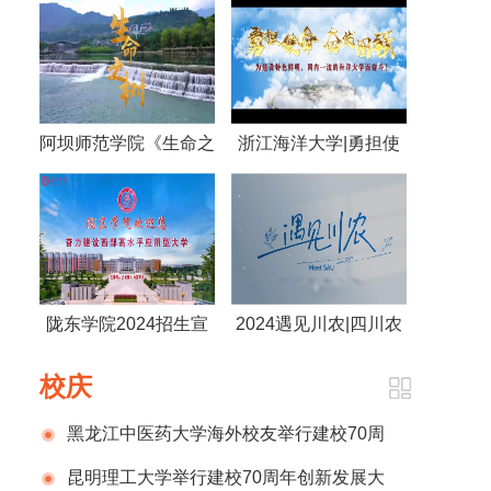
阿坝师范学院《生命之
浙江海洋大学|勇担使
树》
命 奋发图强 为建设特
色鲜明，国内一流的海
洋大学而奋斗！
陇东学院2024招生宣
2024遇见川农|四川农
传片
业大学
校庆
黑龙江中医药大学海外校友举行建校70周
年庆祝活动
昆明理工大学举行建校70周年创新发展大