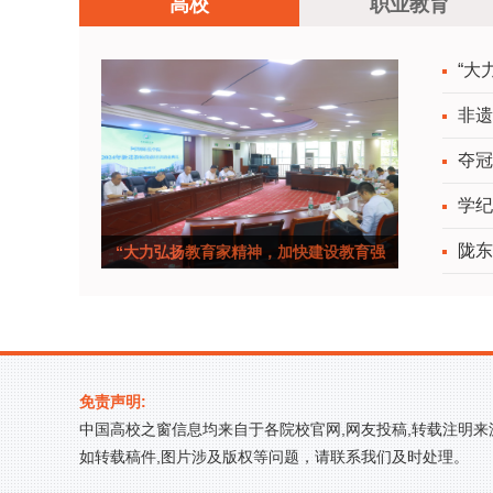
高校
职业教育
“大
非遗
夺冠
学纪
陇东
“大力弘扬教育家精神，加快建设教育强
国”—&mdash
免责声明:
中国高校之窗信息均来自于各院校官网,网友投稿,转载注明
如转载稿件,图片涉及版权等问题，请联系我们及时处理。