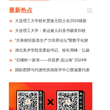
最新热点
大连理工大学校长贾振元院士在2024级新
生开学典礼上的致辞
大连理工大学：奥运健儿刘圣书载誉归校
“共筹财经新质生产力培养论坛”暨数字化财
税行业产教融合共同体2024年半年度总结计划
湖北美术学院党委副书记、校长周峰：弘扬
发布会在京成功举办
新时代教育家精神 锻造新百年湖美良师
“石榴籽一家亲——共筑梦.连山海” 2024年
那曲市小学生赴辽宁社会实践活动圆满结束
国际肥胖与代谢性疾病医学中心暨减重代谢
外科国家级示范单位正式揭牌，开启肥胖管理
新征程