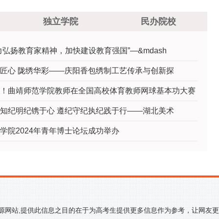
冠！成功卫冕
设推进会
独立学院
民办院校
力弘扬教育家精神，加快建设教育强国”—&mdash
匠心 陇绣华彩——庆阳香包绣制工艺传承与创新探
！曲靖师范学院教师在全国高校体育教师网球基本功大赛
知纪明纪镌于心 遵纪守纪执纪践于行——湖北美术
学院2024年青年博士论坛成功举办
来源网站,提供此信息之目的在于为高考生提供更多信息作为参考，让网友