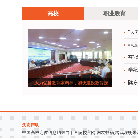
开学思政第一课
高校
职业教育
“大
非遗
夺冠
学纪
陇东
“大力弘扬教育家精神，加快建设教育强
国”—&mdash
免责声明:
中国高校之窗信息均来自于各院校官网,网友投稿,转载注明