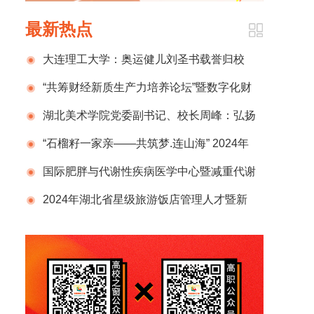
最新热点
大连理工大学：奥运健儿刘圣书载誉归校
“共筹财经新质生产力培养论坛”暨数字化财
税行业产教融合共同体2024年半年度总结计划
湖北美术学院党委副书记、校长周峰：弘扬
发布会在京成功举办
新时代教育家精神 锻造新百年湖美良师
“石榴籽一家亲——共筑梦.连山海” 2024年
那曲市小学生赴辽宁社会实践活动圆满结束
国际肥胖与代谢性疾病医学中心暨减重代谢
外科国家级示范单位正式揭牌，开启肥胖管理
2024年湖北省星级旅游饭店管理人才暨新
新征程
国标宣贯培训班在武汉举办