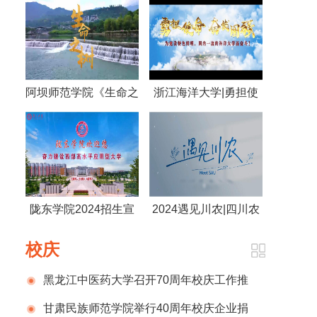
阿坝师范学院《生命之
浙江海洋大学|勇担使
树》
命 奋发图强 为建设特
色鲜明，国内一流的海
洋大学而奋斗！
陇东学院2024招生宣
2024遇见川农|四川农
传片
业大学
校庆
黑龙江中医药大学召开70周年校庆工作推
进会议
甘肃民族师范学院举行40周年校庆企业捐