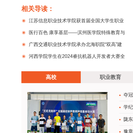
相关导读：
江苏信息职业技术学院获首届全国大学生职业
规划全国总决赛银奖
医行百色 康享基层——滨州医学院特殊教育与
康复学院大学生实践队赴广西百色开展志愿服务
广西交通职业技术学院承办北海职院“双高”建
活动
设干部素质能力提升培训班
河西学院学生在2024睿抗机器人开发者大赛全
国总决赛中喜获佳绩
高校
职业教育
夺冠
学纪
陇东
豫章