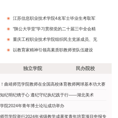
江苏信息职业技术学院4名军士毕业生考取军
校
​“陕公大学堂”学习贯彻党的二十届三中全会精
神专题宣讲会在黄冈师范学院举行
重庆工程职业技术学院组织民主党派成员、无
党派人士赴九龙坡区廉政教育基地参观学习
以教育家精神引领高素质职教师资队伍建设
——广西交通职业技术学院2024年新教师入职培
独立学院
民办院校
训班开班
！曲靖师范学院教师在全国高校体育教师网球基本功大赛
知纪明纪镌于心 遵纪守纪执纪践于行——湖北美术
学院2024年青年博士论坛成功举办
师范学院举行2024年省级教学成果奖青年培育项目申报专