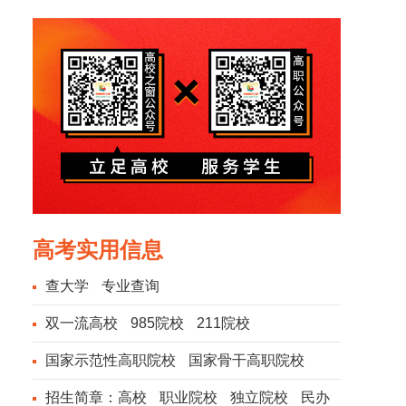
高考实用信息
查大学
专业查询
双一流高校
985院校
211院校
国家示范性高职院校
国家骨干高职院校
招生简章：
高校
职业院校
独立院校
民办