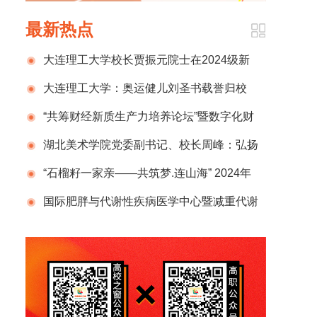
最新热点
大连理工大学校长贾振元院士在2024级新
生开学典礼上的致辞
大连理工大学：奥运健儿刘圣书载誉归校
“共筹财经新质生产力培养论坛”暨数字化财
税行业产教融合共同体2024年半年度总结计划
湖北美术学院党委副书记、校长周峰：弘扬
发布会在京成功举办
新时代教育家精神 锻造新百年湖美良师
“石榴籽一家亲——共筑梦.连山海” 2024年
那曲市小学生赴辽宁社会实践活动圆满结束
国际肥胖与代谢性疾病医学中心暨减重代谢
外科国家级示范单位正式揭牌，开启肥胖管理
新征程