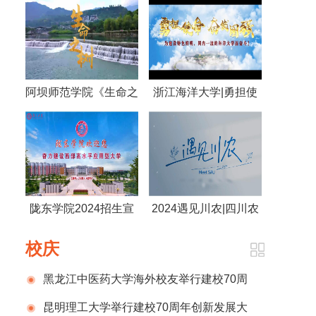
阿坝师范学院《生命之
浙江海洋大学|勇担使
树》
命 奋发图强 为建设特
色鲜明，国内一流的海
洋大学而奋斗！
陇东学院2024招生宣
2024遇见川农|四川农
传片
业大学
校庆
黑龙江中医药大学海外校友举行建校70周
年庆祝活动
昆明理工大学举行建校70周年创新发展大