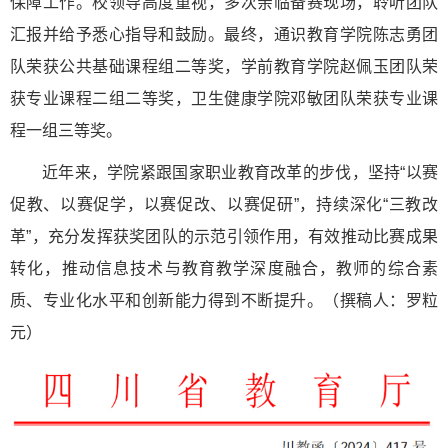
保障工作。校领导高度重视，多次亲临备赛现场，聆听团队
汇报并给予悉心指导和鼓励。最终，通识教育学院陈志勇团
队荣获公共基础课程组二等奖，学前教育学院赵佩玉团队荣
获专业课程二组二等奖，卫生健康学院邓敏团队荣获专业课
程一组三等奖。
近年来，学院紧跟国家职业教育改革的步伐，坚持“以赛
促教、以赛促学，以赛促改、以赛促研”，持续深化“三教改
革”，充分发挥获奖团队的示范引领作用，有效推动比赛成果
转化，推动信息技术与教育教学深度融合，教师的综合素
质、专业化水平和创新能力得到不断提升。（撰稿人：罗粒
元）