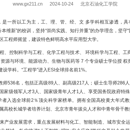
www.gx211.cn
2024-10-24
北京石油化工学院
年，是一所以工为主，工、理、管、经、文 多学科相互渗透，
务本维新”的校训，坚持“崇尚实践、知行并重”的办学理念，坚守
区工程师摇篮，建设特色鲜明高水平应用型大学。
程、控制科学与工程、化学工程与技术、 环境科学与工程、工
资源与环境、能源动力、生物与医药等 7 个专业硕士学位授 权类
设学科。“工程学”进入ESI全球排名前1%。
教师536名，包括正高级89人、副高级217人；硕士生导师28
有国家级领军人才3人、国家级青年人才1人、享受国务院政府特
学者入选全球前2％顶尖科学家榜单。拥有全国高校黄大年式教师
属高校长城学者培养计划、北京市青年拔尖人才和中青年骨干教师
来产业发展需求，重点发展材料与化工、智能制造、城市安全