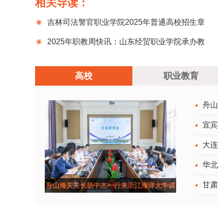
相关导读：
吉林司法警官职业学院2025年普通高校招生章
程
2025年职教周快讯：山东经贸职业学院承办教
育部“高校创新创业教育师资高级特训课程”培训班
高校
职业教育
舟山
宜宾
大连
华北
甘肃
舟山海关关长杨中杰一行来浙江海洋大学调
研交流