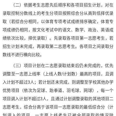
（二）依据考生志愿先后顺序和各项目招生计划，对在
录取控制分数线上的考生分项目按照综合分从高到低择优录
取（若综合分相同，以体育专项考试成绩排序确定，体育专
项成绩仍相同，按文化考试中的语文、数学、政治、英语成
绩依次比较，择优录取）。先录取各项目第一志愿考生，若
招生计划未完成，再录取第二志愿考生。各项目之间录取分
数线不进行横向比较。
（三）项目计划在二志愿录取结束后仍未完成的，优先
调整至一志愿上线率（上线人数/计划数）最高的项目，且调
入计划不超过3人；若计划还未完成，则调整至学校其他办学
优势项目（依次为足球、跆拳道、羽毛球、网球），每一个
项目调入计划不超过3人，且通过计划调整录取的其他项目二
志愿考生，综合分高于该项目一志愿录取的最低综合分（计
划调入的项目，一志愿上线考生已被全部录取的情况除