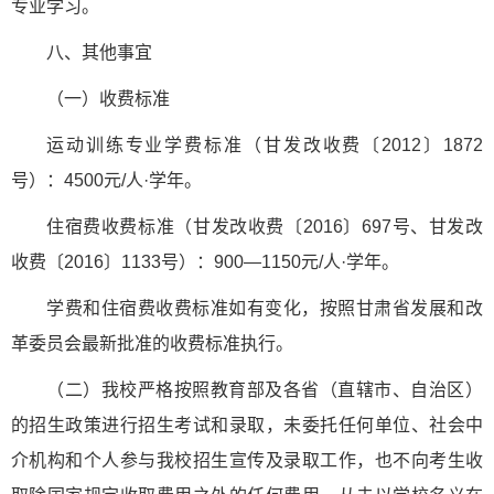
专业学习。
八、其他事宜
（一）收费标准
运动训练专业学费标准（甘发改收费〔2012〕1872
号）：4500元/人·学年。
住宿费收费标准（甘发改收费〔2016〕697号、甘发改
收费〔2016〕1133号）：900—1150元/人·学年。
学费和住宿费收费标准如有变化，按照甘肃省发展和改
革委员会最新批准的收费标准执行。
（二）我校严格按照教育部及各省（直辖市、自治区）
的招生政策进行招生考试和录取，未委托任何单位、社会中
介机构和个人参与我校招生宣传及录取工作，也不向考生收