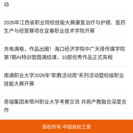
动
2026年江西省职业院校技能大赛康复治疗与护理、医药
生产与经营赛项在宜春职业技术学院开赛
充电满格，作品出圈！海口经济学院中广天择传媒学院
第7期AI特训营圆满结课，10部优秀作品正式亮相
南通职业大学2026年“职教活动周”系列活动暨校级职业
技能大赛开赛
奇瑞集团来鄂州职业大学考察交流 共商产教融合深度合
作
版权所有 中国高校之窗