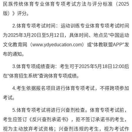
民族传统体育专业体育专项考试方法与评分标准（2025
版）》评分。
2.体育专项考试时间：运动训练专业体育专项考试时间
为2025年3月20日至5月12日，具体时间、地点见“中国运动
文化教育网（www.ydyeducation.com）或“体教联盟APP”发
布的通知。
3.体育专项成绩查询：考生可于2025年5月18日12:00后
在“体育招生系统”查询体育专项成绩。
4.考生依据报名项目进行体育专项考试，不得跨项参加
考试。
5.体育专项考试将进行兴奋剂检查。体育专项考试前，
考生应签订《反兴奋剂承诺书》，拒不签订承诺书的考生，
视为主动放弃考试资格；兴奋剂违规的考生，视为考试作