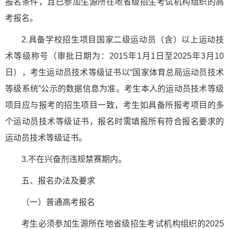
报名条件，且已参加生源所在地省级招生考试机构组织的高
考报名。
2.具备学校招生项目国家二级运动员（含）以上运动技
术等级称号（审批日期为：2015年1月1日至2025年3月10
日），考生运动员技术等级证书以“国家体育总局运动员技术
等级系统”公示的数据信息为准。考生本人的运动员技术等级
项目应与报考的招生项目一致，考生如具备所报考项目的多
个运动员技术等级证书，报名时需填报所有符合报名要求的
运动员技术等级证书。
3.不在兴奋剂违规禁赛期内。
五、报名办法及要求
（一）普通高考报名
考生必须参加生源所在地省级招生考试机构组织的2025