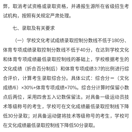
弊，取消考试资格或录取资格，并通报生源所在省级招生考
试机构，按照有关规定严肃处理。
七、录取及有关要求
（一）学校文化考试成绩录取控制分数线不低于180分、
体育专项成绩录取控制分数线不低于40分，在达到学校文化
和体育专项成绩最低录取控制线的基础上，学校根据考生的
文化成绩（折合百分制后）和体育专项成绩3:7的比例进行综
合评价，计算考生录取综合分。具体公式：综合分＝（文化
成绩/6）×30%+体育专项成绩×70%。综合分计算时保留小数
点后两位，采用四舍五入记数保留法。对具备一级运动员技
术等级称号的考生，学校可在文化成绩最低录取控制线下降
低30分录取；对具备运动健将技术等级称号的考生，学校可
在文化成绩最低录取控制线下降低50分录取。