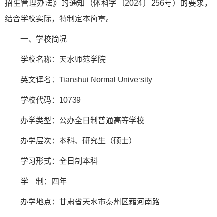
招生管理办法》的通知（体科字〔2024〕256号）的要求，
结合学校实际，特制定本简章。
一、学校简况
学校名称：天水师范学院
英文译名：Tianshui Normal University
学校代码：10739
办学类型：公办全日制普通高等学校
办学层次：本科、研究生（硕士）
学习形式：全日制本科
学 制：四年
办学地点：甘肃省天水市秦州区藉河南路