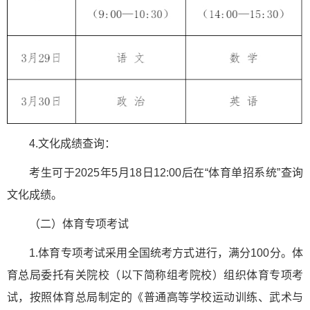
4.文化成绩查询：
考生可于2025年5月18日12:00后在“体育单招系统”查询
文化成绩。
（二）体育专项考试
1.体育专项考试采用全国统考方式进行，满分100分。体
育总局委托有关院校（以下简称组考院校）组织体育专项考
试，按照体育总局制定的《普通高等学校运动训练、武术与