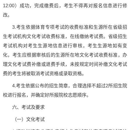
12:00）成功，完成缴费后，考生不得再对报名信息进行修
改。
3.考生依据体育专项考试的收费标准和生源所在省级招
生考试机构文化考试收费标准，在线缴纳考试费。省级招生
考试机构对考生生源地信息进行审核，考生生源地如有变
化，考生应根据审核后的生源所在地文化考试收费标准，办
理文化考试费补缴或退费手续，未按规定时间补缴文化考试
费的考生将被取消考试资格或录取资格。
4.考生依据公布的招生简章，合理选择不超过2所招生院
校进行报名，并确定好所报院校志愿顺序。
六、考试及要求
（一）文化考试