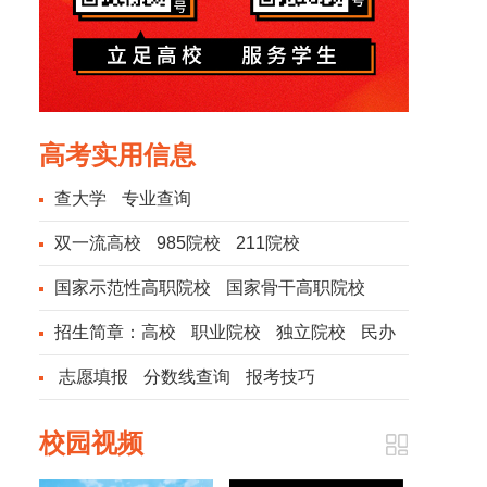
高考实用信息
查大学
专业查询
双一流高校
985院校
211院校
国家示范性高职院校
国家骨干高职院校
招生简章：
高校
职业院校
独立院校
民办
院校
志愿填报
分数线查询
报考技巧
校园视频