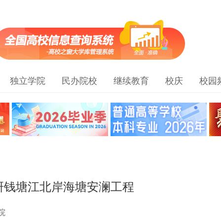
独立学院
民办院校
继续教育
校庆
校园
研钱塘江北岸海塘安澜工程
院