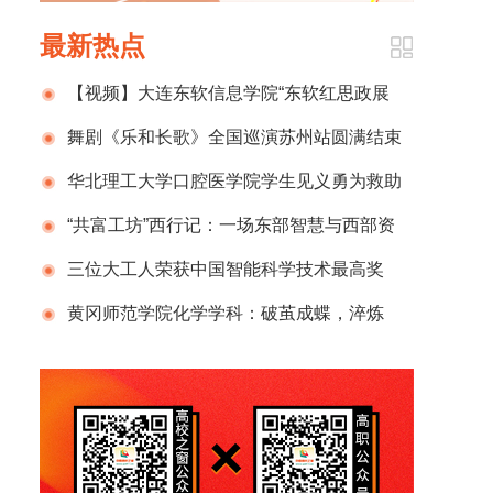
最新热点
【视频】大连东软信息学院“东软红思政展
厅”揭幕
舞剧《乐和长歌》全国巡演苏州站圆满结束
华北理工大学口腔医学院学生见义勇为救助
突发心脏病群众
“共富工坊”西行记：一场东部智慧与西部资
源的双向奔赴
三位大工人荣获中国智能科学技术最高奖
黄冈师范学院化学学科：破茧成蝶，淬炼
ESI全球前1%的荣耀