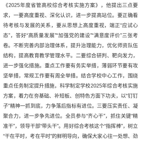
《2025年度省管高校综合考核实施方案》，他提出三点要
求，一要高度重视、深化认识，进一步提高站位。要正确看
待考核与发展的关系，要从思想上高度重视，端正“应试心
态”，答好“高质量发展”“加强党的建设”“满意度评价”三张考
卷。不断完善内部治理体系，提升治理能力，优化师资队伍
结构，提高教育教学管理水平。二要综合研判、靶向发力，
进一步强化措施。重点工作要有务实举措，薄弱环节要有攻
坚举措，常规工作要有周全举措。结合学校中心工作，围绕
重点任务制定提升措施，科学制定学校2025年综合考核实施
方案，着力在夯基础、补短板、创特色方面下功夫，以“钉钉
子”精神一抓到底，力争落后指标有进位。三要压实责任、凝
聚合力，进一步争先进位。全员参与“齐心干”，抓住关键“精
准干”，领导干部“带头干”。用好综合考核这个“指挥棒”，树立
“干在平时，考在平时”的鲜明导向，确保大家心往一处想、劲