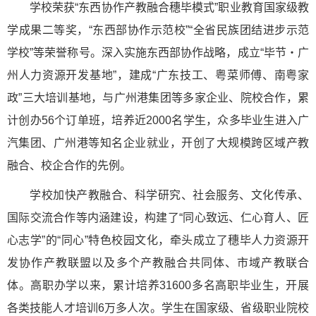
学校荣获“东西协作产教融合穗毕模式”职业教育国家级教
学成果二等奖，“东西部协作示范校”“全省民族团结进步示范
学校”等荣誉称号。深入实施东西部协作战略，成立“毕节・广
州人力资源开发基地”，建成“广东技工、粤菜师傅、南粤家
政”三大培训基地，与广州港集团等多家企业、院校合作，累
计创办56个订单班，培养近2000名学生，众多毕业生进入广
汽集团、广州港等知名企业就业，开创了大规模跨区域产教
融合、校企合作的先例。
学校加快产教融合、科学研究、社会服务、文化传承、
国际交流合作等内涵建设，构建了“同心致远、仁心育人、匠
心志学”的“同心”特色校园文化，牵头成立了穗毕人力资源开
发协作产教联盟以及多个产教融合共同体、市域产教联合
体。高职办学以来，累计培养31600多名高职毕业生，开展
各类技能人才培训6万多人次。学生在国家级、省级职业院校