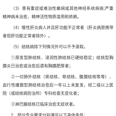
（3）患有重症或难治性癫痫或其他神经系统疾病;严重
精神病未治愈、精神活性物质滥用和依赖。
（4）慢性肝炎病人并且肝功能不正常者（肝炎病原携带
者但肝功能正常者除外）。
（5）结核病除下列情况外可以不予录取。
①原发型肺结核、浸润性肺结核已硬结稳定；结核型胸
膜炎已治愈或治愈后遗有胸膜肥厚者；
②一切肺外结核（肾结核、骨结核、腹膜结核等等）、
血行性播散型肺结核治愈后一年以上未复发，经二级以上医
院（或结核病防治所）专科检查无变化者；
③淋巴腺结核已临床治愈无症状者。
2、部分专业要求分别满足以下身体条件：