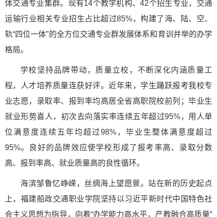
体交通专业集群。现有14个教学机构、42个招生专业，交通
运输行业相关专业招生占比超过85%，构建了海、陆、空、
轨“四位一体”的全方位交通专业群发展体系和育训并举的办学
格局。
学校坚持品牌带动，质量立校，不断深化内涵质量工
程，人才培养质量连获好评。近年来，学生踊跃报考我校专
业志愿，录取率、报到率均高居全省高职院校前列；毕业生
就业形势喜人，初次去向落实率连续五年超过95%，用人单
位满意度连续五年均超过98%，毕业生整体满意度超过
95%。良好的品牌效应使学校形成了报考率高、录取分数
高、报到率高、就业质量高的良性循环。
海滨邹鲁忆峥嵘，丝绸海上望愿景。站在新的历史起点
上，福建船政交通职业学院坚持以习近平新时代中国特色社
会主义思想为指导，向着“办学能力高水平，产教融合高质量”