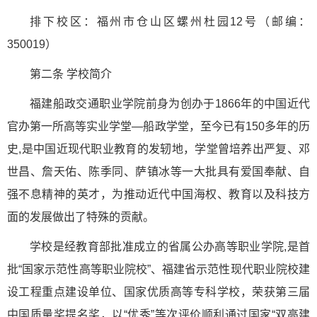
排下校区：福州市仓山区螺州杜园12号（邮编：
350019）
第二条 学校简介
福建船政交通职业学院前身为创办于1866年的中国近代
官办第一所高等实业学堂—船政学堂，至今已有150多年的历
史,是中国近现代职业教育的发轫地，学堂曾培养出严复、邓
世昌、詹天佑、陈季同、萨镇冰等一大批具有爱国奉献、自
强不息精神的英才，为推动近代中国海权、教育以及科技方
面的发展做出了特殊的贡献。
学校是经教育部批准成立的省属公办高等职业学院,是首
批“国家示范性高等职业院校”、福建省示范性现代职业院校建
设工程重点建设单位、国家优质高等专科学校，荣获第三届
中国质量奖提名奖，以“优秀”等次评价顺利通过国家“双高建