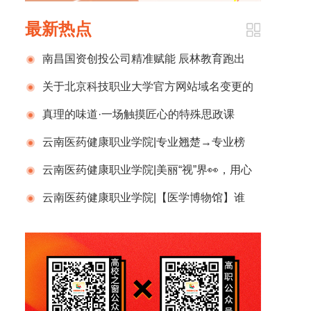
最新热点
南昌国资创投公司精准赋能 辰林教育跑出
发展“加速度”
关于北京科技职业大学官方网站域名变更的
公告
真理的味道·一场触摸匠心的特殊思政课
——浙江东方职业技术学院劳模工匠馆开馆
云南医药健康职业学院|专业翘楚→专业榜
暨“劳模精神进课堂”纪实
首 双国奖→专升本全省第一 “时间诗人”许泽
云南医药健康职业学院|美丽“视”界👀，用心
青： 以心态执笔，用标准研墨，在光阴卷上孤
呵护，多一份关爱，多一份“睛”彩，一起守护眼
云南医药健康职业学院|【医学博物馆】谁
勇成诗✍📖
中的光✨
说控重只能饿肚子？快来看看这份「吃瘦公
式」，越吃越轻盈！