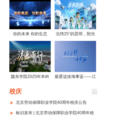
你的未来 你的生态
北纬25°的昆明，阳光
——湖北生态工程职业
写诗的城市，未来医
技术学院2025生态宣
者，医路启航——《未
传片
来医者》2025云南医
药健康职业学院宣传片
陇东学院2025年本科
最爱这抹海事蓝——江
荣耀启幕
招生宣传片《沐光而
苏海事职业技术学院
校庆
行》正式发布！
北京劳动保障职业学院40周年校庆公告
（第一号）
标识发布 | 北京劳动保障职业学院40周年校