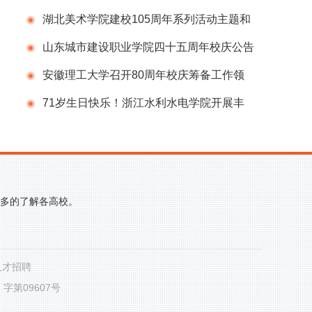
庆标识揭晓！
湖北美术学院建校105周年系列活动主题和
视觉形象发布
山东城市建设职业学院四十五周年校庆公告
（第1号）
安徽理工大学召开80周年校庆筹备工作领
导组办公室会议
71岁生日快乐！浙江水利水电学院开展丰
富多彩的庆祝建校71周年系列活动
更多的了解各高校。
人才招聘
第09607号