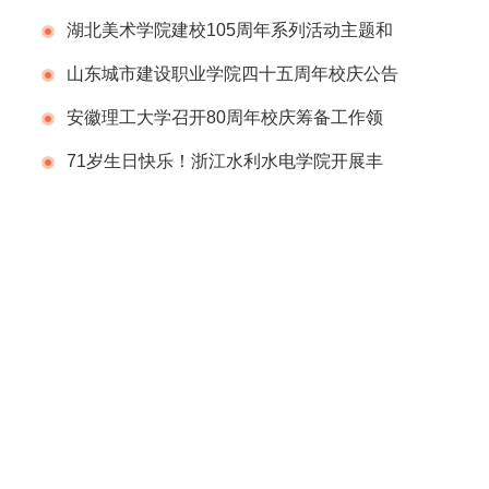
庆标识揭晓！
湖北美术学院建校105周年系列活动主题和
视觉形象发布
山东城市建设职业学院四十五周年校庆公告
（第1号）
安徽理工大学召开80周年校庆筹备工作领
导组办公室会议
71岁生日快乐！浙江水利水电学院开展丰
富多彩的庆祝建校71周年系列活动