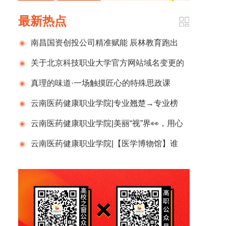
最新热点
南昌国资创投公司精准赋能 辰林教育跑出
发展“加速度”
关于北京科技职业大学官方网站域名变更的
公告
真理的味道·一场触摸匠心的特殊思政课
——浙江东方职业技术学院劳模工匠馆开馆
云南医药健康职业学院|专业翘楚→专业榜
暨“劳模精神进课堂”纪实
首 双国奖→专升本全省第一 “时间诗人”许泽
云南医药健康职业学院|美丽“视”界👀，用心
青： 以心态执笔，用标准研墨，在光阴卷上孤
呵护，多一份关爱，多一份“睛”彩，一起守护眼
云南医药健康职业学院|【医学博物馆】谁
勇成诗✍📖
中的光✨
说控重只能饿肚子？快来看看这份「吃瘦公
式」，越吃越轻盈！