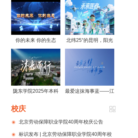
你的未来 你的生态
北纬25°的昆明，阳光
——湖北生态工程职业
写诗的城市，未来医
技术学院2025生态宣
者，医路启航——《未
传片
来医者》2025云南医
药健康职业学院宣传片
陇东学院2025年本科
最爱这抹海事蓝——江
荣耀启幕
招生宣传片《沐光而
苏海事职业技术学院
校庆
行》正式发布！
北京劳动保障职业学院40周年校庆公告
（第一号）
标识发布 | 北京劳动保障职业学院40周年校