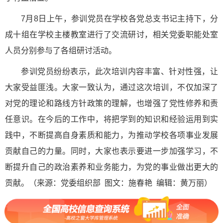
7月8日上午，参训党员在学校各党总支书记主持下，分
成十组在学校主楼教室进行了交流研讨，相关党委职能处室
人员分别参与了各组研讨活动。
参训党员纷纷表示，此次培训内容丰富、针对性强，让
大家受益匪浅。大家一致认为，通过这次培训，不仅加深了
对党的理论和路线方针政策的理解，也增强了党性修养和责
任意识。在今后的工作中，将把学到的知识和经验运用到实
践中，不断提高自身素质和能力，为推动学校各项事业发展
贡献自己的力量。同时，大家也表示要进一步加强学习，不
断提升自己的政治素养和业务能力，为党的事业做出更大的
贡献。（来源：党委组织部 图文：施春艳 编辑：黄万丽）