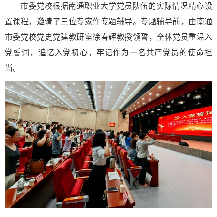
市委党校根据南通职业大学党员队伍的实际情况精心设
置课程，邀请了三位专家作专题辅导。专题辅导前，由南通
市委党校党史党建教研室徐春辉教授领誓，全体党员重温入
党誓词，追忆入党初心，牢记作为一名共产党员的使命担
当。