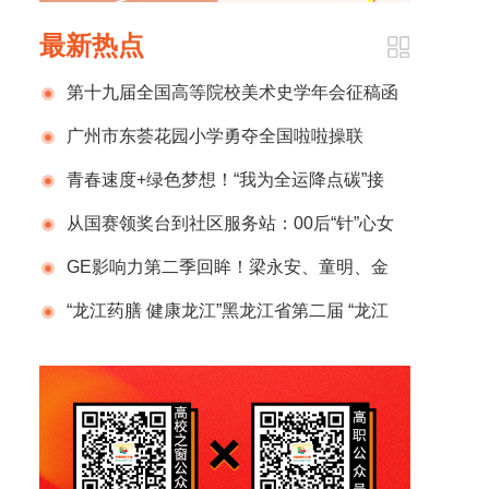
最新热点
第十九届全国高等院校美术史学年会征稿函
广州市东荟花园小学勇夺全国啦啦操联
赛“双金一银”！
青春速度+绿色梦想！“我为全运降点碳”接
力跑首站赛燃爆广州校园
从国赛领奖台到社区服务站：00后“针”心女
孩喻琪的温暖追光路
GE影响力第二季回眸！梁永安、童明、金
晓峰、班宇等名家汇聚，点亮你的精神世界
“龙江药膳 健康龙江”黑龙江省第二届 “龙江
药膳”大赛在哈尔滨举办