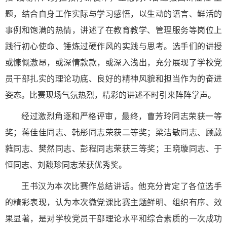
题，结合自身工作实际与学习感悟，以生动的语言、鲜活的
事例和饱满的热情，讲述了在教育教学、管理服务等岗位上
践行初心使命、锤炼过硬作风的实践与思考。选手们的讲授
或慷慨激昂，或深情款款，或深入浅出，充分展现了学校党
员干部扎实的理论功底、良好的精神风貌和担当作为的奋进
姿态。比赛现场气氛热烈，精彩的讲述不时引来阵阵掌声。
经过激烈角逐和严格评审，最终，曹芳玲同志荣获一等
奖；蒋佳佳同志、韩彤同志荣获二等奖；梁洁敏同志、顾葳
蕤同志、樊然同志、彭程同志荣获三等奖；王晓璇同志、于
恒同志、刘馥珍同志荣获优秀奖。
王书汉为本次比赛作总结讲话。他充分肯定了各位选手
的精彩表现，认为本次微党课比赛主题鲜明、组织有序、效
果显著，是对学校党员干部理论水平和综合素质的一次成功