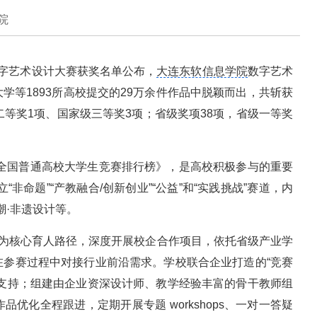
院
数字艺术设计大赛获奖名单公布，
大连东软信息学院
数字艺术
学等1893所高校提交的29万余件作品中脱颖而出，共斩获
二等奖1项、国家级三等奖3项；省级奖项38项，省级一等奖
《全国普通高校大学生竞赛排行榜》，是高校积极参与的重要
“非命题”“产教融合/创新创业”“公益”和“实践挑战”赛道，内
潮·非遗设计等。
作为核心育人路径，深度开展校企合作项目，依托省级产业学
在参赛过程中对接行业前沿需求。学校联合企业打造的“竞赛
化支持；组建由企业资深设计师、教学经验丰富的骨干教师组
优化全程跟进，定期开展专题 workshops、一对一答疑