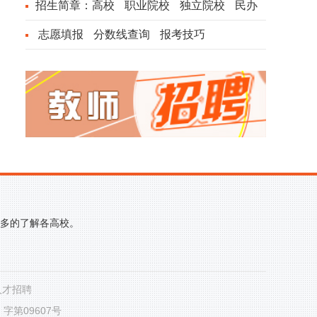
招生简章：
高校
职业院校
独立院校
民办
院校
志愿填报
分数线查询
报考技巧
更多的了解各高校。
人才招聘
第09607号