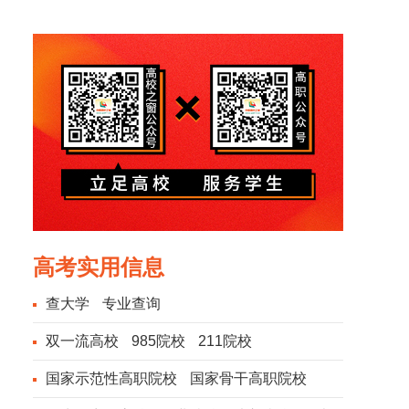
风光
风光
高考实用信息
查大学
专业查询
双一流高校
985院校
211院校
国家示范性高职院校
国家骨干高职院校