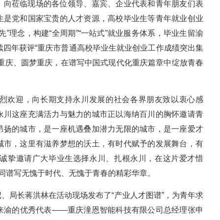
，向莅临现场的各位领导、嘉宾、企业代表和青年朋友们表
生是党和国家宝贵的人才资源，高校毕业生等青年就业创业
”理念，构建“全周期”“一站式”就业服务体系，毕业生留渝
，连续四年获评“重庆市普通高校毕业生就业创业工作成绩突出集
根重庆、圆梦重庆，在谱写中国式现代化重庆篇章中绽放青春
烈欢迎，向长期支持永川发展的社会各界朋友致以衷心感
永川这座充满活力与魅力的城市正以海纳百川的胸怀邀请青
昂扬的城市，是一座机遇叠加潜力无限的城市，是一座爱才
城市，这里有滋养梦想的沃土，有时代赋予的发展舞台，有
诚挚邀请广大毕业生选择永川、扎根永川，在这片爱才惜
共同谱写无愧于时代、无愧于青春的精彩华章。
、局长蒋洪林在活动现场发布了“产业人才图谱”，为青年求
来渝的优秀代表——重庆潼恩智能科技有限公司总经理张申