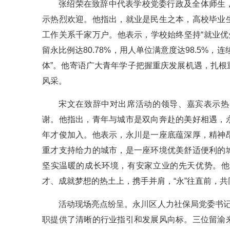
张绍荣在致辞中代表学校党委行政及全体师生
示热烈欢迎。他指出，就业是民生之本，高校毕业
工作关系千家万户。他表示，学校始终坚持“就业优先
留永比例达80.78%，用人单位满意度达98.5%
体”。他寄语广大青年学子把握重庆发展机遇，扎
风采。
宋文在致辞中对出席活动的领导、嘉宾表示热
谢。他指出，青年与城市是双向奔赴的美好相遇，
年才俊加入。他表示，永川是一座底蕴深厚，精神
重才支持给力的城市，是一座环境优美舒适便利的
坚实温暖的成长环境，有安家立业的先天优势。他
才、成就梦想的热土上，携手并肩，“永”往直前，
活动现场亮点纷呈。永川区人力社保局党委书记
职提供了清晰的行业指引和发展风向标。三位留渝