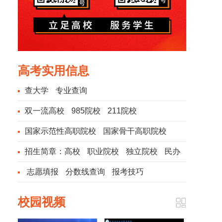
高考实用信息
查大学
专业查询
双一流高校
985院校
211院校
国家示范性高职院校
国家骨干高职院校
招生简章：
高校
职业院校
独立院校
民办
院校
志愿填报
分数线查询
报考技巧
校园视频