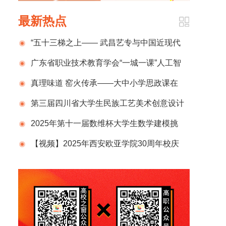
最新热点
“五十三梯之上—— 武昌艺专与中国近现代
美术教育研究展”开幕
广东省职业技术教育学会“一城一课”人工智
能赋能职业教育培训（韶关市会场）成功举办
真理味道 窑火传承——大中小学思政课在
瓯窑博物馆生动开讲
第三届四川省大学生民族工艺美术创意设计
大赛决赛暨颁奖典礼即将启幕
2025年第十一届数维杯大学生数学建模挑
战赛火热报名中！
【视频】2025年西安欧亚学院30周年校庆
大会