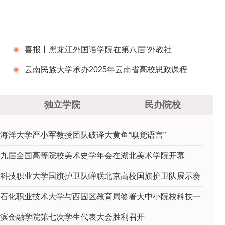
喜报丨黑龙江外国语学院在第八届“外教社
杯”全国高校学生跨文化能力大赛黑龙江赛区比赛
云南民族大学承办2025年云南省高校思政课程
中斩获佳绩
集体备课会
独立学院
民办院校
海洋大学严小军教授团队破译大黄鱼“嗅觉语言”
九届全国高等院校美术史学年会在湖北美术学院开幕
科技职业大学国旗护卫队蝉联北京高校国旗护卫队展示赛
石化职业技术大学与西固区教育局签署大中小院校科技一
滨金融学院第七次学生代表大会胜利召开