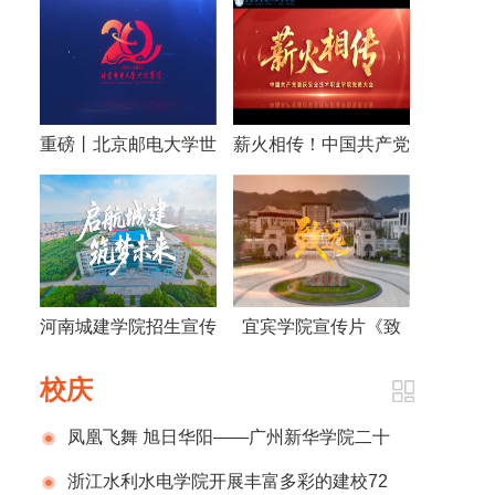
重磅丨北京邮电大学世
薪火相传！中国共产党
纪学院建院20周年宣
重庆安全技术职业学院
传片发布
党员大会宣传片
河南城建学院招生宣传
宜宾学院宣传片《致
片
远》
校庆
凤凰飞舞 旭日华阳——广州新华学院二十
周年校庆系列活动举行
浙江水利水电学院开展丰富多彩的建校72