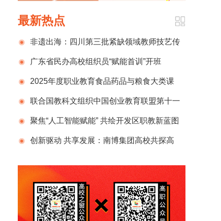
最新热点
非遗出海：四川第三批紧缺领域教师技艺传
承创新平台（美术教育专业）成员赴保加利亚
广东省民办高校组织员“赋能首训”开班
开展麻柳刺绣文化国际交流活动
2025年度职业教育食品药品与粮食大类课
程思政集体备课会成功举办
联合国教科文组织中国创业教育联盟第十一
届国际会议暨2025年年会议顺利召开
聚焦“人工智能赋能” 共绘开发区职教新蓝图
| 浙江东方职业技术学院承办全国开发区职业教
创新驱动 共享发展：南博集团高校共探高
育发展联盟2025年会
质量发展新路径