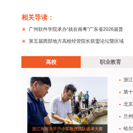
相关导读：
广州软件学院承办“就在南粤”广东省2026届普
通高校毕业生系列供需对接活动（从化地区专
第五届西部地方高校经管院长联盟论坛暨区域
场）
经济协同与数字生态构建学术研讨会在陇东学院
高校
职业教育
举办
浙江
第十
北京
兰州
哈尔
浙江海洋大学严小军教授团队破译大黄