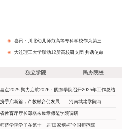
喜讯：川北幼儿师范高等专科学校作为第三
批“三全育人”综合改革试点高校圆满通过总结评审
大连理工大学联动12所高校研支团 共话使命
担当
独立学院
民办院校
盘点2025 聚力启航2026：陇东学院召开2025年工作总结
携手启新篇，产教融合促发展——河南城建学院与
省教育厅厅长郑磊来豫章师范学院调研
师范学院学子在第十一届“田家炳杯”全国师范院