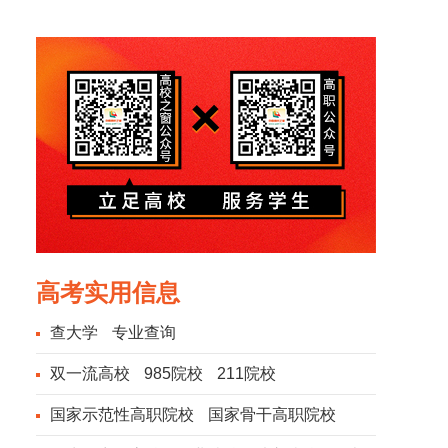
风光
风光
高考实用信息
查大学
专业查询
双一流高校
985院校
211院校
国家示范性高职院校
国家骨干高职院校