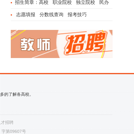
招生简章：
高校
职业院校
独立院校
民办
院校
志愿填报
分数线查询
报考技巧
更多的了解各高校。
人才招聘
第09607号