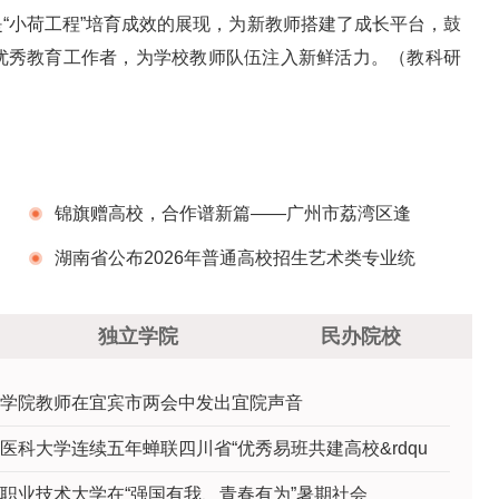
“小荷工程”培育成效的展现，为新教师搭建了成长平台，鼓
优秀教育工作者，为学校教师队伍注入新鲜活力。（教科研
锦旗赠高校，合作谱新篇——广州市荔湾区逢
源街道向广州商学院艺术设计学院赠旗致谢
湖南省公布2026年普通高校招生艺术类专业统
考成绩和合格资格线
独立学院
民办院校
学院教师在宜宾市两会中发出宜院声音
医科大学连续五年蝉联四川省“优秀易班共建高校&rdqu
职业技术大学在“强国有我、青春有为”暑期社会