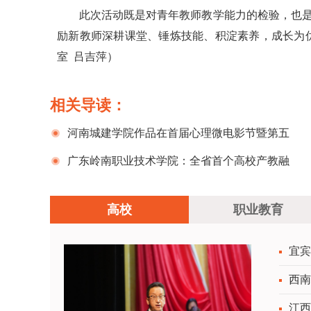
此次活动既是对青年教师教学能力的检验，也是
励新教师深耕课堂、锤炼技能、积淀素养，成长为
室 吕吉萍）
相关导读：
河南城建学院作品在首届心理微电影节暨第五
届全国高校心理微电影优秀作品展示活动中斩获
广东岭南职业技术学院：全省首个高校产教融
佳绩
合示范园区火出圈
高校
职业教育
宜宾
西南
江西