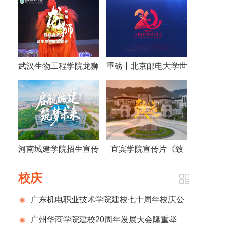
武汉生物工程学院龙狮
重磅丨北京邮电大学世
宣传片
纪学院建院20周年宣
传片发布
河南城建学院招生宣传
宜宾学院宣传片《致
片
远》
校庆
广东机电职业技术学院建校七十周年校庆公
告（第一号）
广州华商学院建校20周年发展大会隆重举