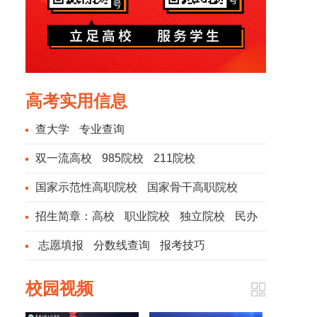
高考实用信息
查大学
专业查询
双一流高校
985院校
211院校
国家示范性高职院校
国家骨干高职院校
招生简章：
高校
职业院校
独立院校
民办
院校
志愿填报
分数线查询
报考技巧
校园视频