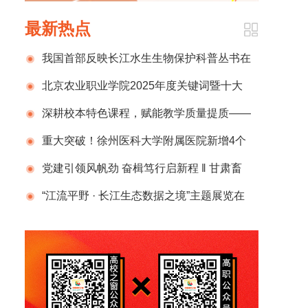
最新热点
我国首部反映长江水生生物保护科普丛书在
京发布 浙江海洋大学专家主编分册1部
北京农业职业学院2025年度关键词暨十大
新闻正式揭晓
深耕校本特色课程，赋能教学质量提质——
广州市星执学校举办校本特色课程交流会
重大突破！徐州医科大学附属医院新增4个
省级区域医疗中心
党建引领风帆劲 奋楫笃行启新程 ‖ 甘肃畜
牧工程职业技术学院农机与汽车学院2025年工
“江流平野 · 长江生态数据之境”主题展览在
作回顾
湖北省图书馆开幕