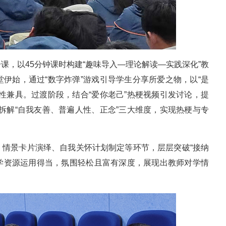
课，以45分钟课时构建“趣味导入—理论解读—实践深化”教
伊始，通过“数字炸弹”游戏引导学生分享所爱之物，以“是
性兼具。过渡阶段，结合“爱你老己”热梗视频引发讨论，提
拆解“自我友善、普遍人性、正念”三大维度，实现热梗与专
、情景卡片演绎、自我关怀计划制定等环节，层层突破“接纳
教学资源运用得当，氛围轻松且富有深度，展现出教师对学情