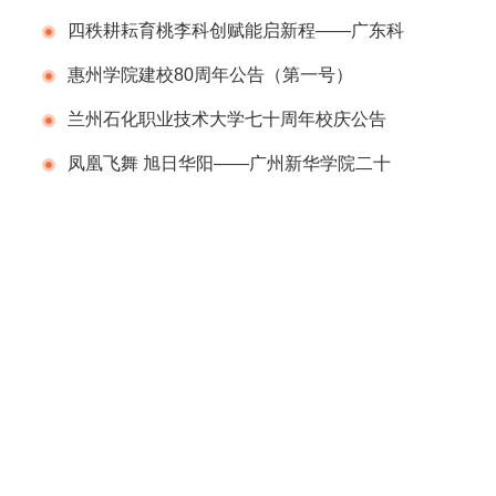
行
四秩耕耘育桃李科创赋能启新程——广东科
学技术职业学院（广东省科技干部学院）举办
惠州学院建校80周年公告（第一号）
建校40周年校庆系列活动
兰州石化职业技术大学七十周年校庆公告
（第二号）
凤凰飞舞 旭日华阳——广州新华学院二十
周年校庆系列活动举行