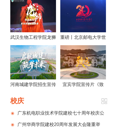
武汉生物工程学院龙狮
重磅丨北京邮电大学世
宣传片
纪学院建院20周年宣
传片发布
河南城建学院招生宣传
宜宾学院宣传片《致
片
远》
校庆
广东机电职业技术学院建校七十周年校庆公
告（第一号）
广州华商学院建校20周年发展大会隆重举