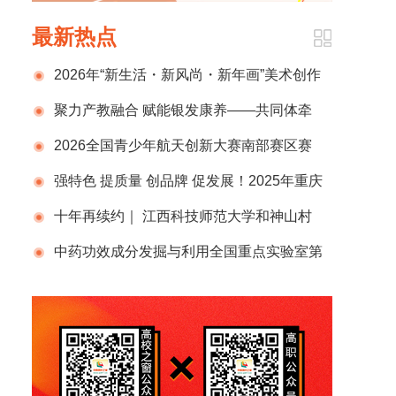
最新热点
2026年“新生活・新风尚・新年画”美术创作
展示活动——“平和中国年”新春系列活动在武汉
聚力产教融合 赋能银发康养——共同体牵
开幕
头召开智慧健康养老服务与管理专业系列教材
2026全国青少年航天创新大赛南部赛区赛
编委会会议
事解读会在长沙顺利召开
强特色 提质量 创品牌 促发展！2025年重庆
安全技术职业学院的“成绩单”！
十年再续约｜ 江西科技师范大学和神山村
的不解之缘
中药功效成分发掘与利用全国重点实验室第
一届学术委员会第二次会议暨发展战略咨询会
顺利召开