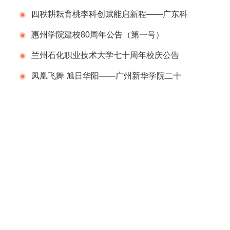
行
四秩耕耘育桃李科创赋能启新程——广东科
学技术职业学院（广东省科技干部学院）举办
惠州学院建校80周年公告（第一号）
建校40周年校庆系列活动
兰州石化职业技术大学七十周年校庆公告
（第二号）
凤凰飞舞 旭日华阳——广州新华学院二十
周年校庆系列活动举行