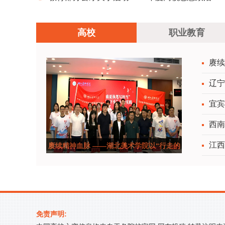
工作质量提升综合改革与精品建设项目申报工作
高校
职业教育
的通知
赓续
辽宁
宜宾
西南
江西
赓续精神血脉 ——湖北美术学院以“行走的
思政课&r
免责声明: