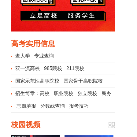
高考实用信息
查大学
专业查询
双一流高校
985院校
211院校
国家示范性高职院校
国家骨干高职院校
招生简章：
高校
职业院校
独立院校
民办
院校
志愿填报
分数线查询
报考技巧
校园视频