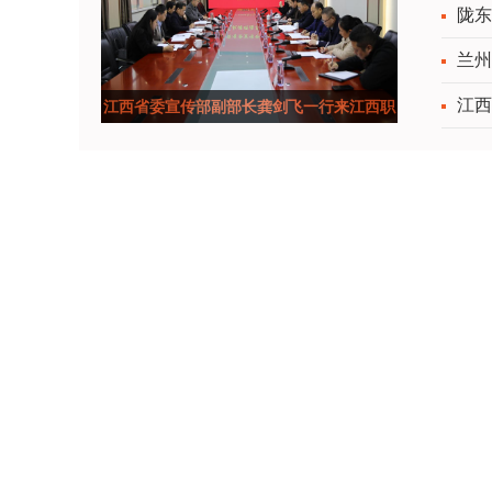
陇东
会
兰州
江西
江西省委宣传部副部长龚剑飞一行来江西职
业技术大学调研思