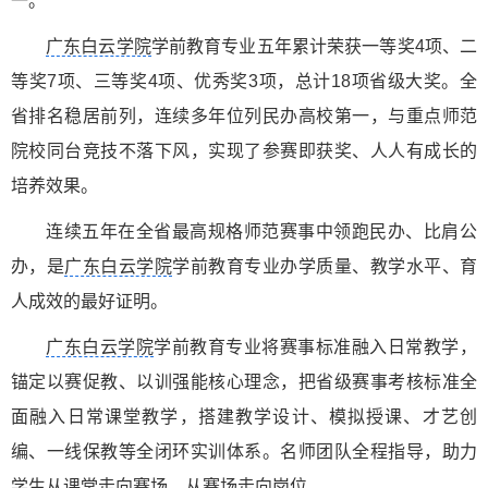
一。
广东白云学院
学前教育专业五年累计荣获一等奖4项、二
等奖7项、三等奖4项、优秀奖3项，总计18项省级大奖。全
省排名稳居前列，连续多年位列民办高校第一，与重点师范
院校同台竞技不落下风，实现了参赛即获奖、人人有成长的
培养效果。
连续五年在全省最高规格师范赛事中领跑民办、比肩公
办，是
广东白云学院
学前教育专业办学质量、教学水平、育
人成效的最好证明。
广东白云学院
学前教育专业将赛事标准融入日常教学，
锚定以赛促教、以训强能核心理念，把省级赛事考核标准全
面融入日常课堂教学，搭建教学设计、模拟授课、才艺创
编、一线保教等全闭环实训体系。名师团队全程指导，助力
学生从课堂走向赛场、从赛场走向岗位。