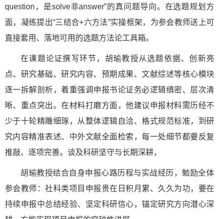
question，是solve非answer”的真问题导向。在选题规划方
面，凝练提出“三结合+六方法”实操框架，为参会教师送上可
直接套用、落地可用的选题方法论工具箱。
在课题论证撰写环节，胡瑜教授从选题依据、创新亮
点、研究基础、研究内容、预期成果、文献综述等核心模块
逐一拆解剖析，着重强调申报书论证务必逻辑缜密、层次清
晰、重点突出。在材料打磨方面，他建议申报材料需历经不
少于十轮精雕细琢，从整体逻辑自洽、格式规范标准，到研
究内容精准表述、中外文献全面检索，每一处细节都要反复
推敲、逐项完善。谈及科研坚守与长期深耕，
胡瑜教授结合自身申报心路历程与实战经历，勉励全体
参会教师：社科类项目申报贵在日积月累、久久为功，要在
持续申报中总结经验、坚定科研信心，锚定研究方向潜心深