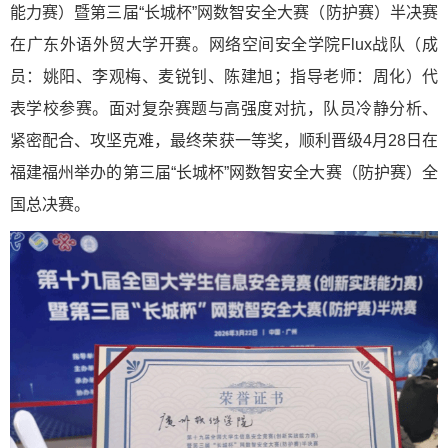
能力赛）暨第三届“长城杯”网数智安全大赛（防护赛）半决赛
在广东外语外贸大学开赛。网络空间安全学院Flux战队（成
员：姚阳、李观梅、麦锐钊、陈建旭；指导老师：周化）代
表学校参赛。面对复杂赛题与高强度对抗，队员冷静分析、
紧密配合、攻坚克难，最终荣获一等奖，顺利晋级4月28日在
福建福州举办的第三届“长城杯”网数智安全大赛（防护赛）全
国总决赛。