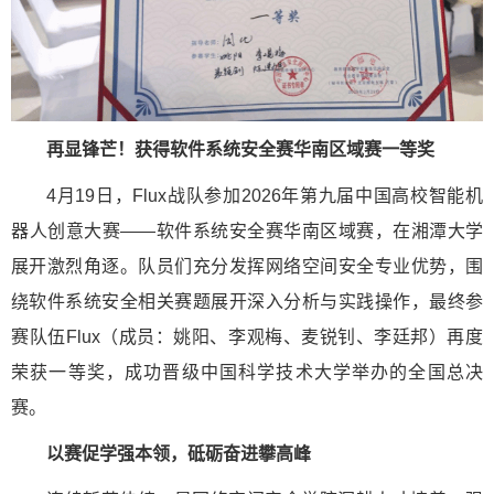
再显锋芒！获得软件系统安全赛华南区域赛一等奖
4月19日，Flux战队参加2026年第九届中国高校智能机
器人创意大赛——软件系统安全赛华南区域赛，在湘潭大学
展开激烈角逐。队员们充分发挥网络空间安全专业优势，围
绕软件系统安全相关赛题展开深入分析与实践操作，最终参
赛队伍Flux（成员：姚阳、李观梅、麦锐钊、李廷邦）再度
荣获一等奖，成功晋级中国科学技术大学举办的全国总决
赛。
以赛促学强本领，砥砺奋进攀高峰