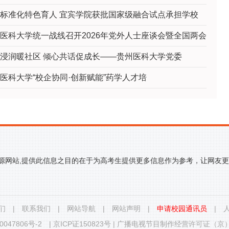
标准化特色育人 宜宾学院获批国家级融合试点承担学校
医科大学统一战线召开2026年党外人士座谈会暨全国两会
浸润暖社区 倾心共话促成长——贵州医科大学党委
医科大学“校企协同·创新赋能”药学人才培
来源网站,提供此信息之目的在于为高考生提供更多信息作为参考，让网友
们
|
联系我们
|
网站导航
|
网站声明
|
申请校园通讯员
|
0047806号-2
|
京ICP证150823号
|
广播电视节目制作经营许可证（京）字