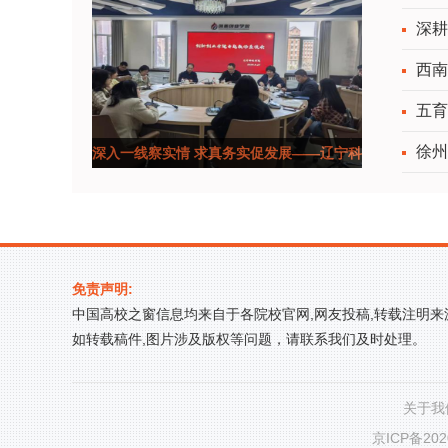
深耕
西南
五育
徐州
深入一线察实情 求真务实促发展——辽宁科
技学院以正
免责声明:
中国高校之窗信息均来自于各院校官网,网友投稿,转载注明
如转载稿件,图片涉及版权等问题，请联系我们及时处理。
关于我
京ICP备202