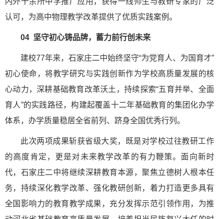
内外十余所中学推广应用，获得一线师生与教研专家的广泛
认可，为高中物理教学改革提供了优质实践案例。
04 坚守初心铸品牌，蓄力前行创未来
建校77年来，石家庄二中始终坚守“为党育人、为国育才”
初心使命，将教学研究与实践创新作为学校高质量发展的核
心动力，深耕基础教育改革沃土，持续探索“五育并举、全面
育人”的实践路径，构建起覆盖十二年基础教育的集团化办学
体系，办学质量稳居全省前列、跻身全国优秀行列。
此次两项成果斩获省级大奖，既是对学校过往教研工作
的高度肯定，更是对未来教学改革的有力鞭策。面向新时
代，石家庄二中将继续深耕教育本源，聚焦立德树人根本任
务，持续深化教学改革、强化教研创新，着力打造更多具有
全国影响力的教育教学成果，充分发挥示范引领作用，为推