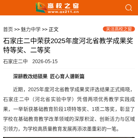
关注高校之窗
首页
>>
魅力中学
>> 正文
石家庄二中荣获2025年度河北省教学成果奖
特等奖、二等奖
石家庄二中
2026-05-15
深耕教改结硕果 匠心育人谱新篇
近期，2025年度河北省教学成果奖评选结果正式揭晓，
石家庄二中（河北省实验中学）凭借两项优秀教学实践成
果，一举斩获基础教育阶段1项特等奖、1项二等奖，彰显了
学校在基础教育教学改革领域的深厚积淀、创新活力与区域
引领力，为学校高质量教育发展再添浓墨重彩的一笔。