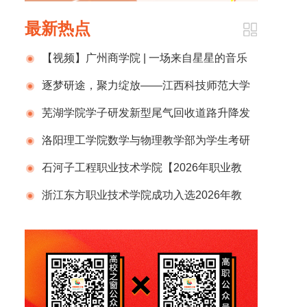
最新热点
【视频】广州商学院 | 一场来自星星的音乐
会，在满天星的夜晚开出了万亩花田
逐梦研途，聚力绽放——江西科技师范大学
药学院401宿舍全员上岸
芜湖学院学子研发新型尾气回收道路升降发
电机器人 助力绿色交通发展
洛阳理工学院数学与物理教学部为学生考研
与竞赛提供坚强支撑
石河子工程职业技术学院【2026年职业教
育活动周兵团启动仪式】专属回放，错过的精
浙江东方职业技术学院成功入选2026年教
彩一次补齐~
育赋能乡村振兴典型案例