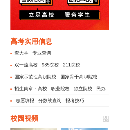
高考实用信息
查大学
专业查询
双一流高校
985院校
211院校
国家示范性高职院校
国家骨干高职院校
招生简章：
高校
职业院校
独立院校
民办
院校
志愿填报
分数线查询
报考技巧
校园视频