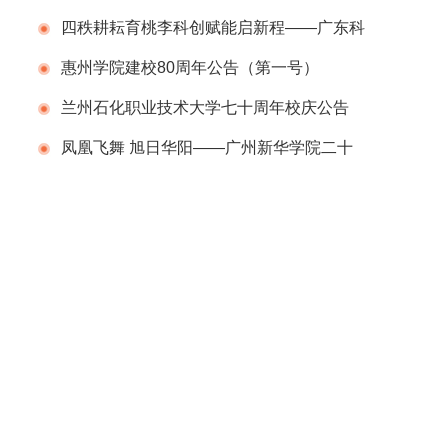
行
四秩耕耘育桃李科创赋能启新程——广东科
学技术职业学院（广东省科技干部学院）举办
惠州学院建校80周年公告（第一号）
建校40周年校庆系列活动
兰州石化职业技术大学七十周年校庆公告
（第二号）
凤凰飞舞 旭日华阳——广州新华学院二十
周年校庆系列活动举行