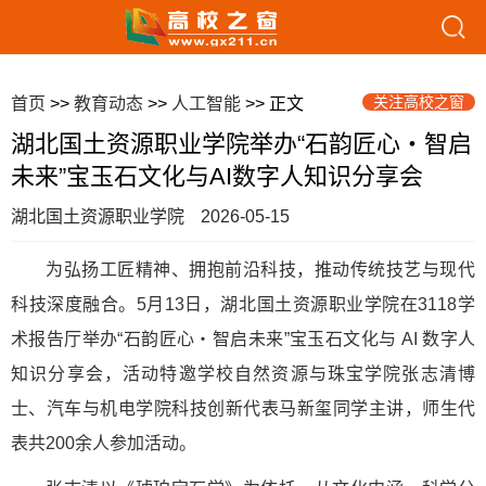
关注高校之窗
首页
>>
教育动态
>>
人工智能
>> 正文
湖北国土资源职业学院举办“石韵匠心・智启
未来”宝玉石文化与AI数字人知识分享会
湖北国土资源职业学院
2026-05-15
为弘扬工匠精神、拥抱前沿科技，推动传统技艺与现代
科技深度融合。5月13日，湖北国土资源职业学院在3118学
术报告厅举办“石韵匠心・智启未来”宝玉石文化与 AI 数字人
知识分享会，活动特邀学校自然资源与珠宝学院张志清博
士、汽车与机电学院科技创新代表马新玺同学主讲，师生代
表共200余人参加活动。