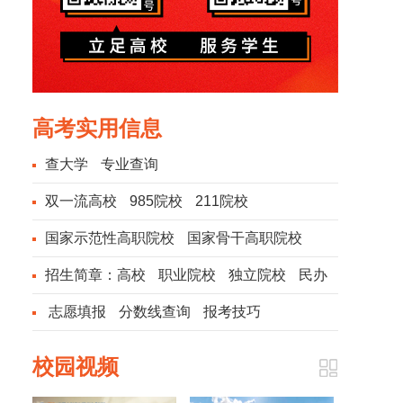
高考实用信息
查大学
专业查询
双一流高校
985院校
211院校
国家示范性高职院校
国家骨干高职院校
招生简章：
高校
职业院校
独立院校
民办
院校
志愿填报
分数线查询
报考技巧
校园视频