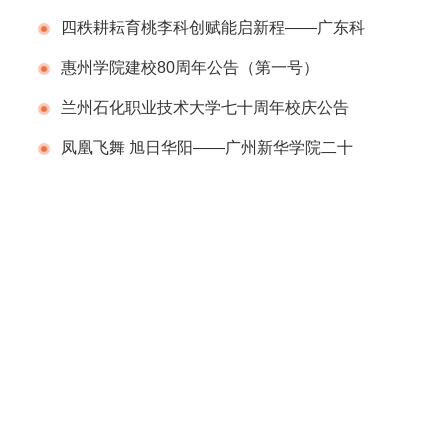
行
四秩耕耘育桃李科创赋能启新程——广东科
学技术职业学院（广东省科技干部学院）举办
惠州学院建校80周年公告（第一号）
建校40周年校庆系列活动
兰州石化职业技术大学七十周年校庆公告
（第二号）
凤凰飞舞 旭日华阳——广州新华学院二十
周年校庆系列活动举行