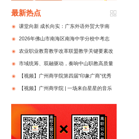
最新热点
课堂向新 成长向实：广东外语外贸大学南
国商学院深耕“三感教育”
2026年佛山市南海区南海中学分校中考志
愿填报十问十答
农业职业教育教学改革联盟教学关键要素改
革研讨会暨全国职教周2026年智慧农业技能大
市域统筹、双融驱动，奏响中山职教高质量
赛启动仪式在铜仁举办
发展强音
【视频】广州商学院第四届“印象广商”优秀
作品《征途是星辰大海》
【视频】广州商学院 | 一场来自星星的音乐
会，在满天星的夜晚开出了万亩花田