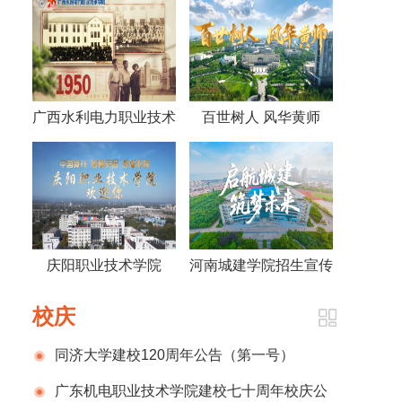
广西水利电力职业技术
百世树人 风华黄师
学院视频《70年，70
——黄冈师范学院宣传
人》
片2026版
庆阳职业技术学院
河南城建学院招生宣传
2026招生宣传片
片
校庆
同济大学建校120周年公告（第一号）
广东机电职业技术学院建校七十周年校庆公