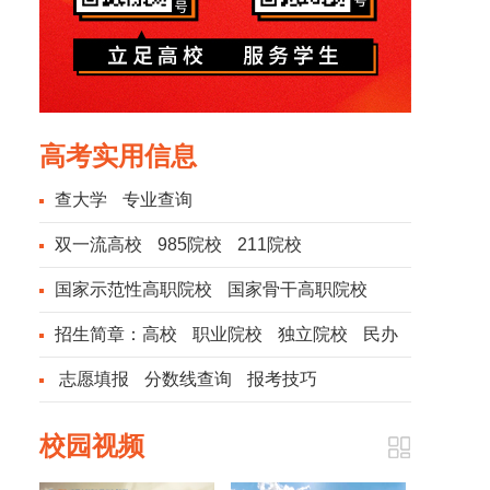
高考实用信息
查大学
专业查询
双一流高校
985院校
211院校
国家示范性高职院校
国家骨干高职院校
招生简章：
高校
职业院校
独立院校
民办
院校
志愿填报
分数线查询
报考技巧
校园视频