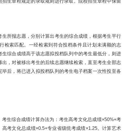
照招生章程规定的录取规则进行录取。院校招生章程中保留
考生所报志愿，分别计算出考生的综合成绩，根据考生平行
一进行检索匹配。一经检索到符合投档条件且计划未满额的志
考生综合成绩高于该志愿拟投档队列中的考生最低分，则进
移出，对被移出考生的后续志愿继续检索，直至考生全部志
完毕后，将已进入拟投档队列的考生电子档案一次性投至各
考生综合成绩计算办法为：考生高考文化总成绩×50%+考
：高考文化总成绩×0.5+专业省级统考成绩×1.25。计算艺术