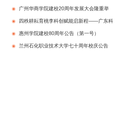
告（第一号）
广州华商学院建校20周年发展大会隆重举
行
四秩耕耘育桃李科创赋能启新程——广东科
学技术职业学院（广东省科技干部学院）举办
惠州学院建校80周年公告（第一号）
建校40周年校庆系列活动
兰州石化职业技术大学七十周年校庆公告
（第二号）