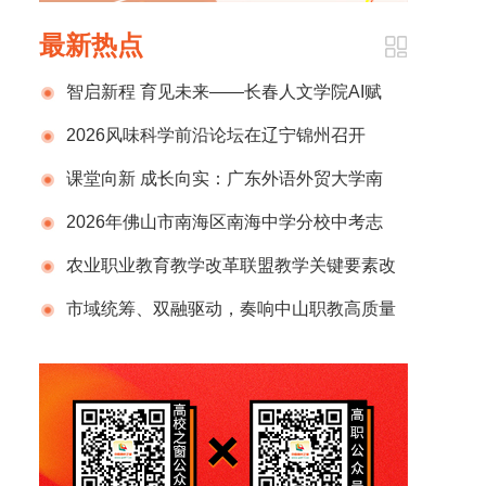
最新热点
智启新程 育见未来——长春人文学院AI赋
能教学改革的探索与实践
2026风味科学前沿论坛在辽宁锦州召开
课堂向新 成长向实：广东外语外贸大学南
国商学院深耕“三感教育”
2026年佛山市南海区南海中学分校中考志
愿填报十问十答
农业职业教育教学改革联盟教学关键要素改
革研讨会暨全国职教周2026年智慧农业技能大
市域统筹、双融驱动，奏响中山职教高质量
赛启动仪式在铜仁举办
发展强音