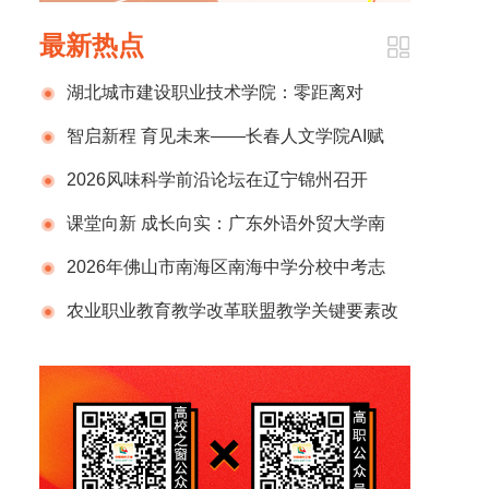
最新热点
湖北城市建设职业技术学院：零距离对
话“钢铁伙伴”！一堂开在宇树车间的专业课
智启新程 育见未来——长春人文学院AI赋
能教学改革的探索与实践
2026风味科学前沿论坛在辽宁锦州召开
课堂向新 成长向实：广东外语外贸大学南
国商学院深耕“三感教育”
2026年佛山市南海区南海中学分校中考志
愿填报十问十答
农业职业教育教学改革联盟教学关键要素改
革研讨会暨全国职教周2026年智慧农业技能大
赛启动仪式在铜仁举办