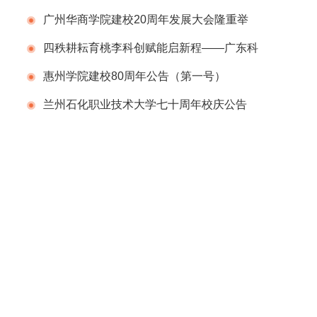
告（第一号）
广州华商学院建校20周年发展大会隆重举
行
四秩耕耘育桃李科创赋能启新程——广东科
学技术职业学院（广东省科技干部学院）举办
惠州学院建校80周年公告（第一号）
建校40周年校庆系列活动
兰州石化职业技术大学七十周年校庆公告
（第二号）