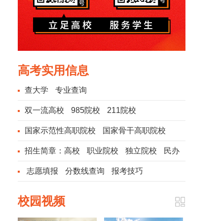
高考实用信息
查大学
专业查询
双一流高校
985院校
211院校
国家示范性高职院校
国家骨干高职院校
招生简章：
高校
职业院校
独立院校
民办
院校
志愿填报
分数线查询
报考技巧
校园视频