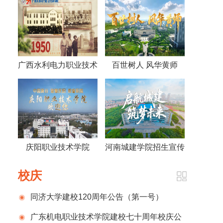
广西水利电力职业技术
百世树人 风华黄师
学院视频《70年，70
——黄冈师范学院宣传
人》
片2026版
庆阳职业技术学院
河南城建学院招生宣传
2026招生宣传片
片
校庆
同济大学建校120周年公告（第一号）
广东机电职业技术学院建校七十周年校庆公