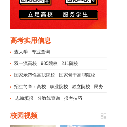
高考实用信息
查大学
专业查询
双一流高校
985院校
211院校
国家示范性高职院校
国家骨干高职院校
招生简章：
高校
职业院校
独立院校
民办
院校
志愿填报
分数线查询
报考技巧
校园视频