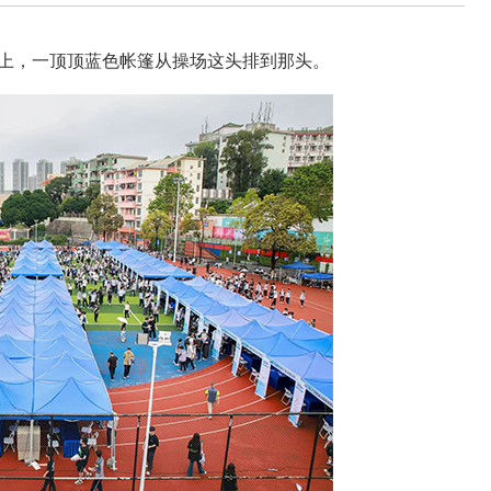
场上，一顶顶蓝色帐篷从操场这头排到那头。