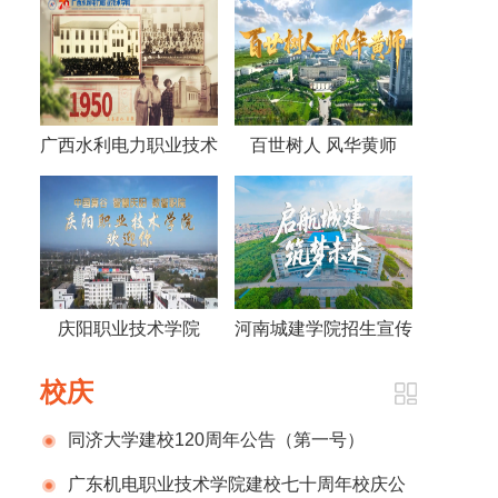
广西水利电力职业技术
百世树人 风华黄师
学院视频《70年，70
——黄冈师范学院宣传
人》
片2026版
庆阳职业技术学院
河南城建学院招生宣传
2026招生宣传片
片
校庆
同济大学建校120周年公告（第一号）
广东机电职业技术学院建校七十周年校庆公