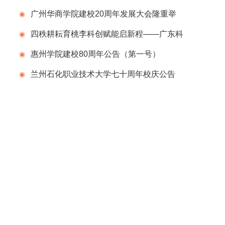
告（第一号）
广州华商学院建校20周年发展大会隆重举
行
四秩耕耘育桃李科创赋能启新程——广东科
学技术职业学院（广东省科技干部学院）举办
惠州学院建校80周年公告（第一号）
建校40周年校庆系列活动
兰州石化职业技术大学七十周年校庆公告
（第二号）