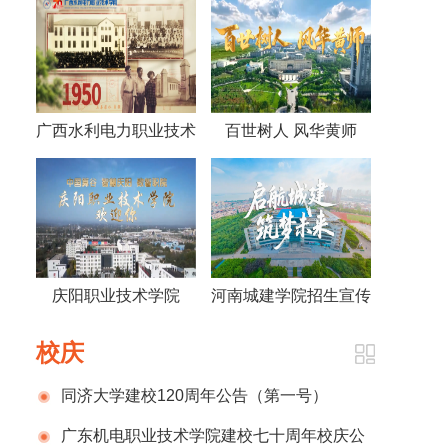
广西水利电力职业技术
百世树人 风华黄师
学院视频《70年，70
——黄冈师范学院宣传
人》
片2026版
庆阳职业技术学院
河南城建学院招生宣传
2026招生宣传片
片
校庆
同济大学建校120周年公告（第一号）
广东机电职业技术学院建校七十周年校庆公