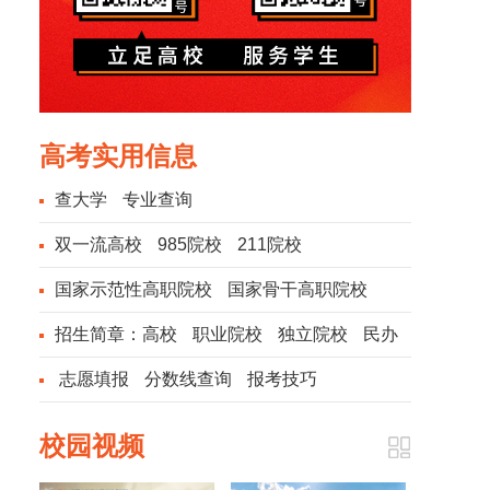
高考实用信息
查大学
专业查询
双一流高校
985院校
211院校
国家示范性高职院校
国家骨干高职院校
招生简章：
高校
职业院校
独立院校
民办
院校
志愿填报
分数线查询
报考技巧
校园视频