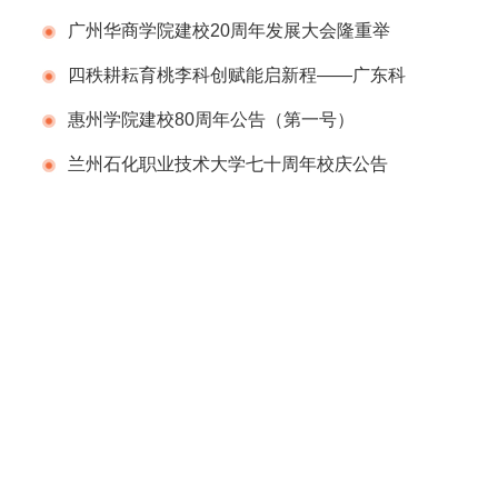
告（第一号）
广州华商学院建校20周年发展大会隆重举
行
四秩耕耘育桃李科创赋能启新程——广东科
学技术职业学院（广东省科技干部学院）举办
惠州学院建校80周年公告（第一号）
建校40周年校庆系列活动
兰州石化职业技术大学七十周年校庆公告
（第二号）