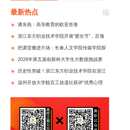
最新热点
潘东燕：高等教育的欧亚答卷
浙江东方职业技术学院开展“爱生节”，百项
活动赋能青年成长
把课堂搬进片场：长春人文学院传媒学院探
索“场景颗粒化”教学新模式
2026年第五届创新杯大学生大数据挑战赛
火热报名中！
历史性突破！浙江东方职业技术学院在浙江
省第十五届“挑战杯”创业计划竞赛上斩获3金2
温州开放大学瓯百工拾遗社获评“优秀心理
银6铜！
疗愈项目”荣誉