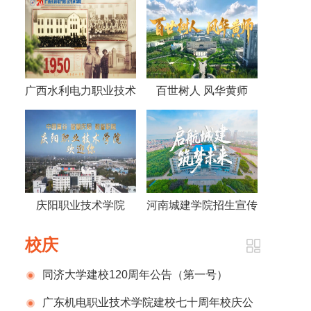
广西水利电力职业技术
百世树人 风华黄师
学院视频《70年，70
——黄冈师范学院宣传
人》
片2026版
庆阳职业技术学院
河南城建学院招生宣传
2026招生宣传片
片
校庆
同济大学建校120周年公告（第一号）
广东机电职业技术学院建校七十周年校庆公