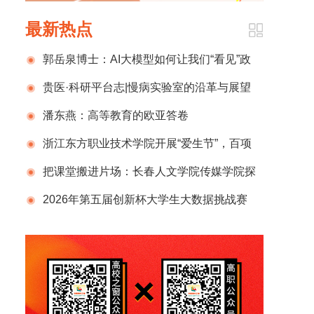
最新热点
郭岳泉博士：AI大模型如何让我们“看见”政
企协作网络？
贵医·科研平台志|慢病实验室的沿革与展望
潘东燕：高等教育的欧亚答卷
浙江东方职业技术学院开展“爱生节”，百项
活动赋能青年成长
把课堂搬进片场：长春人文学院传媒学院探
索“场景颗粒化”教学新模式
2026年第五届创新杯大学生大数据挑战赛
火热报名中！