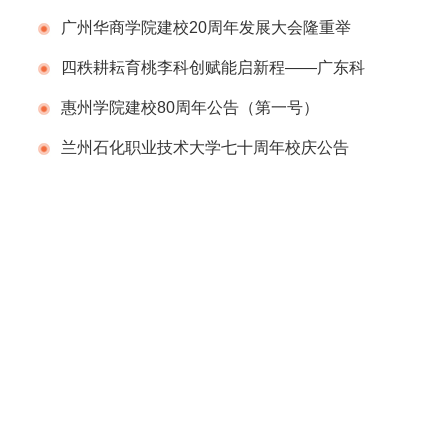
告（第一号）
广州华商学院建校20周年发展大会隆重举
行
四秩耕耘育桃李科创赋能启新程——广东科
学技术职业学院（广东省科技干部学院）举办
惠州学院建校80周年公告（第一号）
建校40周年校庆系列活动
兰州石化职业技术大学七十周年校庆公告
（第二号）