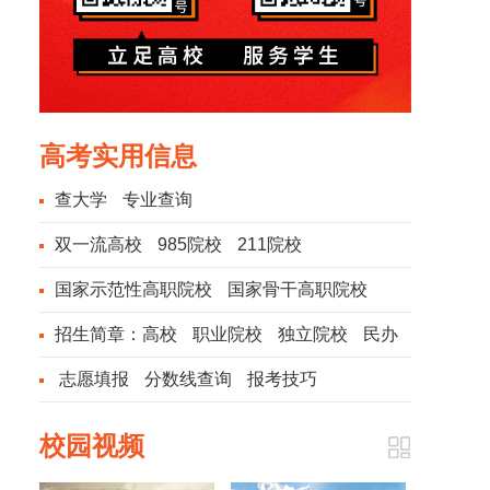
高考实用信息
查大学
专业查询
双一流高校
985院校
211院校
国家示范性高职院校
国家骨干高职院校
招生简章：
高校
职业院校
独立院校
民办
院校
志愿填报
分数线查询
报考技巧
校园视频