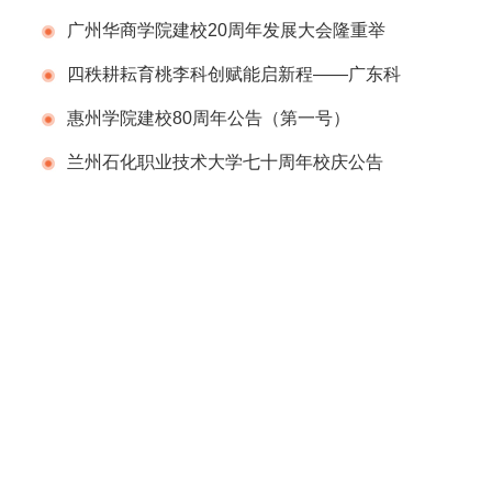
告（第一号）
广州华商学院建校20周年发展大会隆重举
行
四秩耕耘育桃李科创赋能启新程——广东科
学技术职业学院（广东省科技干部学院）举办
惠州学院建校80周年公告（第一号）
建校40周年校庆系列活动
兰州石化职业技术大学七十周年校庆公告
（第二号）