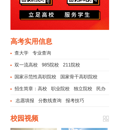
高考实用信息
查大学
专业查询
双一流高校
985院校
211院校
国家示范性高职院校
国家骨干高职院校
招生简章：
高校
职业院校
独立院校
民办
院校
志愿填报
分数线查询
报考技巧
校园视频