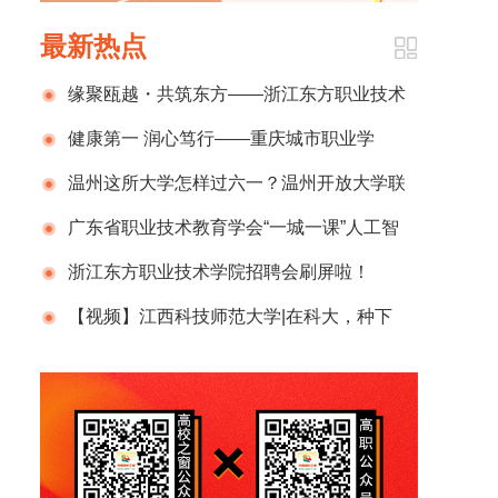
最新热点
缘聚瓯越・共筑东方——浙江东方职业技术
学院温州校友会成立大会暨校友返校日圆满举
健康第一 润心笃行——重庆城市职业学
行
院“5·25心理健康月”赋能学子青春成长
温州这所大学怎样过六一？温州开放大学联
合市残联开展“关爱星孩 同行园博”亲子公益活
广东省职业技术教育学会“一城一课”人工智
动
能赋能职业教育培训（江门市会场）成功举办
浙江东方职业技术学院招聘会刷屏啦！
230+企业、3900+岗位，现场火爆到“挤”出圈
【视频】江西科技师范大学|在科大，种下
一个梦想