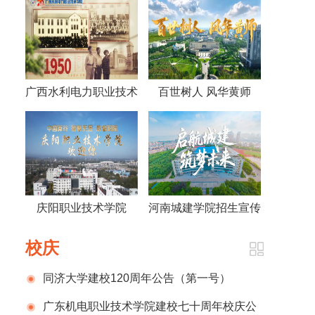
广西水利电力职业技术
百世树人 风华黄师
学院视频《70年，70
——黄冈师范学院宣传
人》
片2026版
庆阳职业技术学院
河南城建学院招生宣传
2026招生宣传片
片
校庆
同济大学建校120周年公告（第一号）
广东机电职业技术学院建校七十周年校庆公