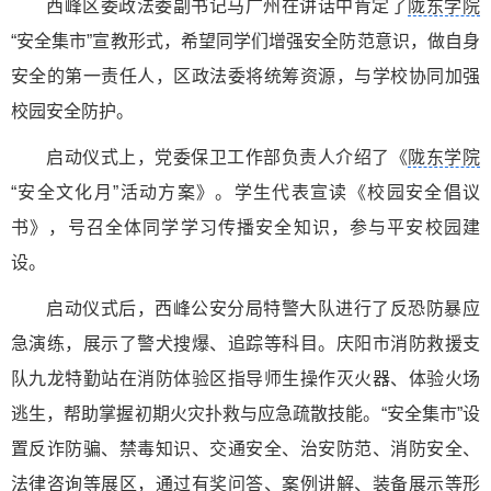
西峰区委政法委副书记马广州在讲话中肯定了
陇东学院
“安全集市”宣教形式，希望同学们增强安全防范意识，做自身
安全的第一责任人，区政法委将统筹资源，与学校协同加强
校园安全防护。
启动仪式上，党委保卫工作部负责人介绍了《
陇东学院
“安全文化月”活动方案》。学生代表宣读《校园安全倡议
书》，号召全体同学学习传播安全知识，参与平安校园建
设。
启动仪式后，西峰公安分局特警大队进行了反恐防暴应
急演练，展示了警犬搜爆、追踪等科目。庆阳市消防救援支
队九龙特勤站在消防体验区指导师生操作灭火器、体验火场
逃生，帮助掌握初期火灾扑救与应急疏散技能。“安全集市”设
置反诈防骗、禁毒知识、交通安全、治安防范、消防安全、
法律咨询等展区，通过有奖问答、案例讲解、装备展示等形