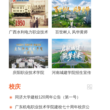
广西水利电力职业技术
百世树人 风华黄师
学院视频《70年，70
——黄冈师范学院宣传
人》
片2026版
庆阳职业技术学院
河南城建学院招生宣传
2026招生宣传片
片
校庆
同济大学建校120周年公告（第一号）
广东机电职业技术学院建校七十周年校庆公