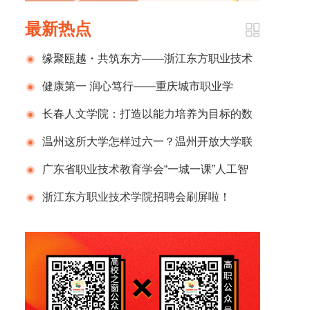
最新热点
缘聚瓯越・共筑东方——浙江东方职业技术
学院温州校友会成立大会暨校友返校日圆满举
健康第一 润心笃行——重庆城市职业学
行
院“5·25心理健康月”赋能学子青春成长
长春人文学院：打造以能力培养为目标的数
智赋能教学新模式
温州这所大学怎样过六一？温州开放大学联
合市残联开展“关爱星孩 同行园博”亲子公益活
广东省职业技术教育学会“一城一课”人工智
动
能赋能职业教育培训（江门市会场）成功举办
浙江东方职业技术学院招聘会刷屏啦！
230+企业、3900+岗位，现场火爆到“挤”出圈