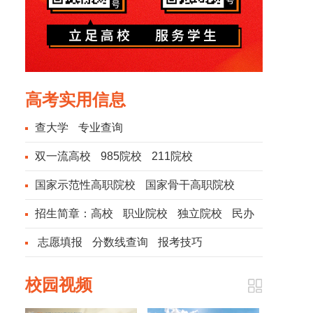
高考实用信息
查大学
专业查询
双一流高校
985院校
211院校
国家示范性高职院校
国家骨干高职院校
招生简章：
高校
职业院校
独立院校
民办
院校
志愿填报
分数线查询
报考技巧
校园视频