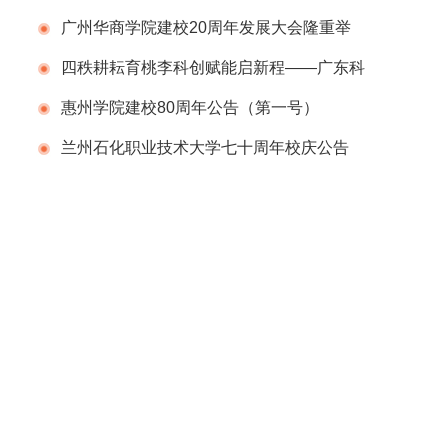
告（第一号）
广州华商学院建校20周年发展大会隆重举
行
四秩耕耘育桃李科创赋能启新程——广东科
学技术职业学院（广东省科技干部学院）举办
惠州学院建校80周年公告（第一号）
建校40周年校庆系列活动
兰州石化职业技术大学七十周年校庆公告
（第二号）