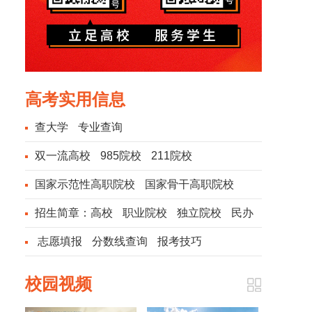
高考实用信息
查大学
专业查询
双一流高校
985院校
211院校
国家示范性高职院校
国家骨干高职院校
招生简章：
高校
职业院校
独立院校
民办
院校
志愿填报
分数线查询
报考技巧
校园视频