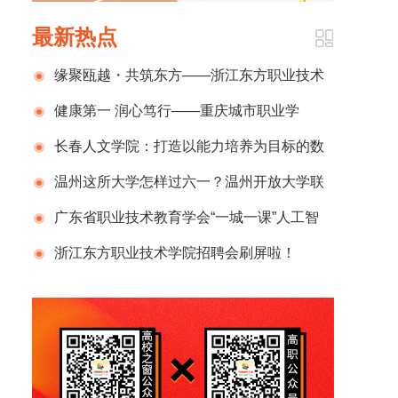
最新热点
缘聚瓯越・共筑东方——浙江东方职业技术
学院温州校友会成立大会暨校友返校日圆满举
健康第一 润心笃行——重庆城市职业学
行
院“5·25心理健康月”赋能学子青春成长
长春人文学院：打造以能力培养为目标的数
智赋能教学新模式
温州这所大学怎样过六一？温州开放大学联
合市残联开展“关爱星孩 同行园博”亲子公益活
广东省职业技术教育学会“一城一课”人工智
动
能赋能职业教育培训（江门市会场）成功举办
浙江东方职业技术学院招聘会刷屏啦！
230+企业、3900+岗位，现场火爆到“挤”出圈