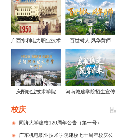
广西水利电力职业技术
百世树人 风华黄师
学院视频《70年，70
——黄冈师范学院宣传
人》
片2026版
庆阳职业技术学院
河南城建学院招生宣传
2026招生宣传片
片
校庆
同济大学建校120周年公告（第一号）
广东机电职业技术学院建校七十周年校庆公