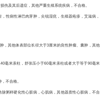
官损伤及其后遗症，其他严重生殖系统疾病，不合格。
疳，性病性淋巴肉芽肿，尖锐湿疣，生殖器疱疹，艾滋病，
囊肿，其他体表部位长径大于3厘米的良性肿瘤、囊肿，其他
40毫米汞柱，舒张压小于60毫米汞柱或者大于等于90毫米
分钟，不合格。
动脉粥样硬化性心脏病，心肌病，其他器质性心脏病，不合