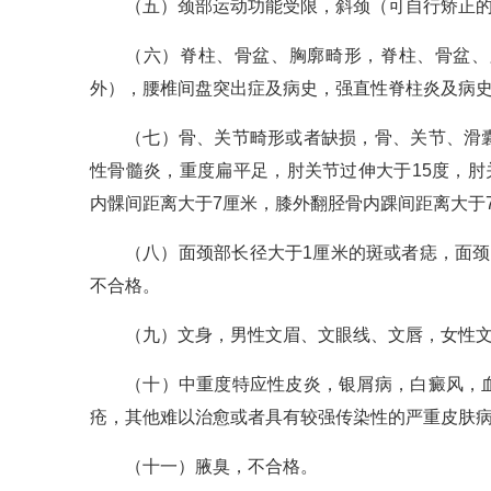
（五）颈部运动功能受限，斜颈（可自行矫正的
（六）脊柱、骨盆、胸廓畸形，脊柱、骨盆、
外），腰椎间盘突出症及病史，强直性脊柱炎及病
（七）骨、关节畸形或者缺损，骨、关节、滑
性骨髓炎，重度扁平足，肘关节过伸大于15度，肘
内髁间距离大于7厘米，膝外翻胫骨内踝间距离大于
（八）面颈部长径大于1厘米的斑或者痣，面
不合格。
（九）文身，男性文眉、文眼线、文唇，女性
（十）中重度特应性皮炎，银屑病，白癜风，
疮，其他难以治愈或者具有较强传染性的严重皮肤
（十一）腋臭，不合格。