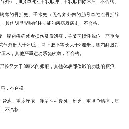
除外），Ⅲ度单纯性甲状腺肿，甲状腺切除术后，不合格。
胸廓的骨折史、手术史（无合并外伤的肋骨单纯性骨折除
史，其他明显影响脊柱功能的疾病及病史，不合格。
囊、腱鞘疾病或者损伤及后遗症，关节习惯性脱位，严重慢
关节外翻大于20度，两下肢不等长大于2厘米，膝内翻股骨
7厘米，其他严重运动系统疾病，不合格。
颈部长径大于3厘米的瘢痕，其他体表部位影响功能的瘢痕，
文唇，不合格。
血管瘤，重度痤疮，穿凿性毛囊炎，斑秃，重度鱼鳞病，疥
病，不合格。