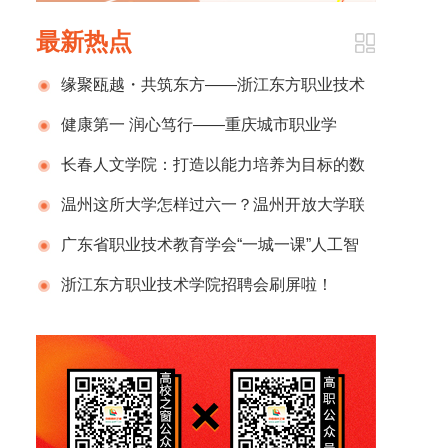
最新热点
缘聚瓯越・共筑东方——浙江东方职业技术
学院温州校友会成立大会暨校友返校日圆满举
健康第一 润心笃行——重庆城市职业学
行
院“5·25心理健康月”赋能学子青春成长
长春人文学院：打造以能力培养为目标的数
智赋能教学新模式
温州这所大学怎样过六一？温州开放大学联
合市残联开展“关爱星孩 同行园博”亲子公益活
广东省职业技术教育学会“一城一课”人工智
动
能赋能职业教育培训（江门市会场）成功举办
浙江东方职业技术学院招聘会刷屏啦！
230+企业、3900+岗位，现场火爆到“挤”出圈