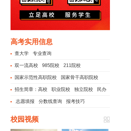
高考实用信息
查大学
专业查询
双一流高校
985院校
211院校
国家示范性高职院校
国家骨干高职院校
招生简章：
高校
职业院校
独立院校
民办
院校
志愿填报
分数线查询
报考技巧
校园视频