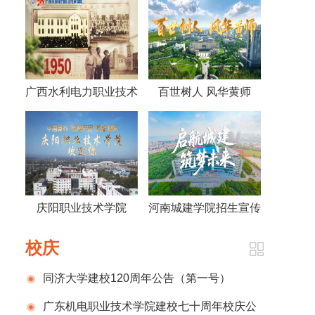
广西水利电力职业技术
百世树人 风华黄师
学院视频《70年，70
——黄冈师范学院宣传
人》
片2026版
庆阳职业技术学院
河南城建学院招生宣传
2026招生宣传片
片
校庆
同济大学建校120周年公告（第一号）
广东机电职业技术学院建校七十周年校庆公